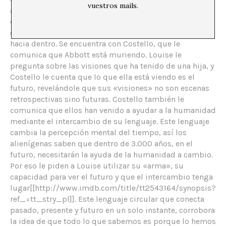
vuestros mails.
auténticas patas. Pero ¿por qué nos visitan los
calafantes? Louise se precipita de nuevo a la nave
espacial, y aparece el transbordador que se la lleva
hacia dentro. Se encuentra con Costello, que le
comunica que Abbott está muriendo. Louise le
pregunta sobre las visiones que ha tenido de una hija, y
Costello le cuenta que lo que ella está viendo es el
futuro, revelándole que sus «visiones» no son escenas
retrospectivas sino futuras. Costello también le
comunica que ellos han venido a ayudar a la humanidad
mediante el intercambio de su lenguaje. Este lenguaje
cambia la percepción mental del tiempo, así los
alienígenas saben que dentro de 3.000 años, en el
futuro, necesitarán la ayuda de la humanidad a cambio.
Por eso le piden a Louise utilizar su «arma», su
capacidad para ver el futuro y que el intercambio tenga
lugar[[http://www.imdb.com/title/tt2543164/synopsis?
ref_=tt_stry_pl]]. Este lenguaje circular que conecta
pasado, presente y futuro en un solo instante, corrobora
la idea de que todo lo que sabemos es porque lo hemos