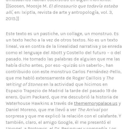
[[Goosen, Moosje M.
El dinosaurio que todavía estaba
allí
, en: Ixiptla, revista de arte y antropología, vol. 3,
2015.]]
Este texto es un pastiche, un collage, un monstruo. Es
un texto hecho a la vez de otros textos. No es un texto
lineal, va en contra de la linealidad narrativa y se enreda
como el lenguaje del Abott y Costello del futuro – o del
pasado. He tomado las palabras de alguien que me las
había dicho antes, por eso -quizás sin saberlo-, han
contribuido con este monstruo Carlos Fernández-Pello,
que me habló extensamente de Roger Caillois y
The
Writing of Stones
en la actividad que hicimos en
Espazio Trapezio de Madrid la tarde del pasado 19 de
enero, Quim Packard, que me descubrió la historia de
Waterhouse Hawkins a través de
thememorypalace.us
y
Daniel Moreno, que me llevó a ver
The Arrival
por
sorpresa y que me explicó la relación con el calafante. Y
también, claro, el amigo Google, él me presentó el
Urvogel, a Protoavis, el Dr. Beringuer y compañía. Los