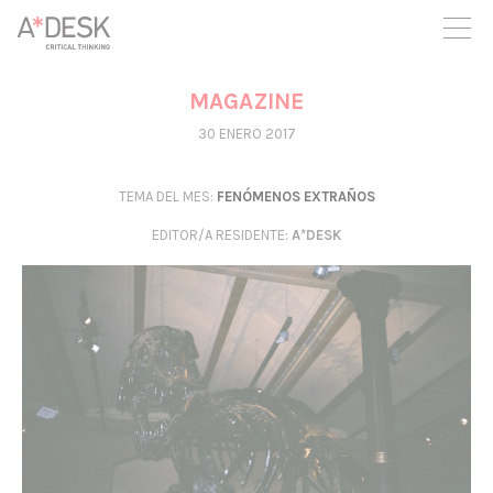
crees también en A*DESK seguimos necesitándote para poder
seguir adelante. Ahora puedes participar del proyecto y
apoyarlo.
MAGAZINE
30 ENERO 2017
TEMA DEL MES:
FENÓMENOS EXTRAÑOS
EDITOR/A RESIDENTE
:
A*DESK