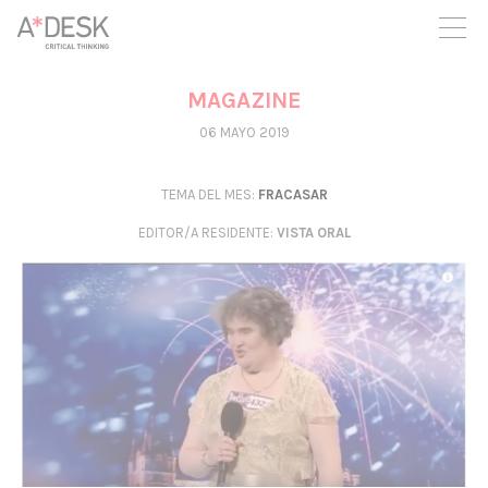
crees también en A*DESK seguimos necesitándote para poder
seguir adelante. Ahora puedes participar del proyecto y
apoyarlo.
MAGAZINE
06 MAYO 2019
TEMA DEL MES:
FRACASAR
EDITOR/A RESIDENTE
:
VISTA ORAL