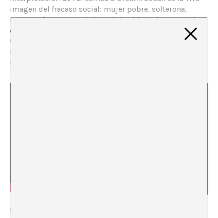
imagen del fracaso social: mujer pobre, solterona,
hortera y fea. Una perdedora de la vida de la que nadie
diría a simple vista que tiene talento, por eso resulta
tan chocante cuando borda su interpretación. Susan
Boyle en la actualidad vive profesionalmente de la
música y gana mucho dinero.
La lección que extraemos de este tipo de relatos es que