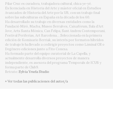
Pilar Cruz es curadora, trabajadora cultural, chica ye-yé.
Es licenciada en Historia del Arte y máster oficial en Estudios
Avanzados de Historia del Arte por la UB, con un trabajo final
sobre las subculturas en España en la década de los 60.
Ha desarrollado su trabajo en diversas entidades como la
Fundació Miró, Macba, Museo Serralves, Caixafórum, Sala d’Art
Jove, Arts Santa Mònica, Can Felipa, Sant Andreu Contemporani,
Festival Periferias, Art Barcelona… Seleccionada en la primera
edición de Komisario Berriak, su interés por formatos híbridos
de trabajo le ha llevado a codirigir proyectos como Liminal GR o
Degénero ediciones junto a Fito Conesa.
Ha formado parte del equipo curatorial de La Capella, y
actualmente desarrolla diversos proyectos de manera
independiente, es asesora del programa Temporals de ICUB y
forma parte de Club9.
Retrato:
Sylvia Yruela Studio
+ Ver todas las publicaciones del autor/a