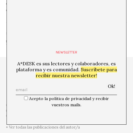
de un compasivo crítico. Ahí es donde los abogados del
diablo se convierten en abogados de pobres.
SHARE
NEWSLETTER
A*DESK es sus lectores y colaboradores, es
plataforma y es comunidad.
Suscríbete para
recibir nuestra newsletter!
Acepto la política de privacidad y recibir
vuestros mails.
Claudio Iglesias es un crítico radicado en Buenos Aires. Sus
últimos libros son Corazón y realidad (Consonni, Bilbao, 2018) y
Genios pobres (Mansalva, Buenos Aires, 2018).
+ Ver todas las publicaciones del autor/a