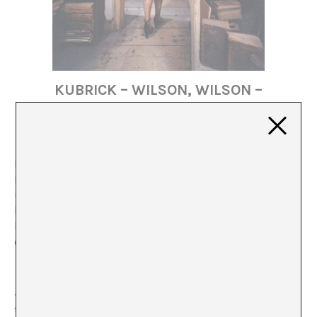
KUBRICK – WILSON, WILSON –
KUBRICK
Paloma Checa
Louise y Jane Wilson se acercan a la figura de Stanley
Kubrick para tejer posibilidades narrativas a partir de
un supuesto proyecto fílmico no producido. Las
hermanas Wilson juegan con la ficción y la realidad de
la mano de uno de los maestros de lo subjetivo en el
cine.
«Unfolding the Aryan papers» es la última muestra del
trabajo de las artistas británicas Louise y Jane Wilson,