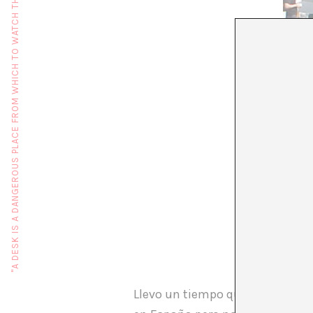
"A DESK IS A DANGEROUS PLACE FROM WHICH TO WATCH THE WORLD" (JOHN LE CARRÉ)
Llevo un tiempo queriendo resca