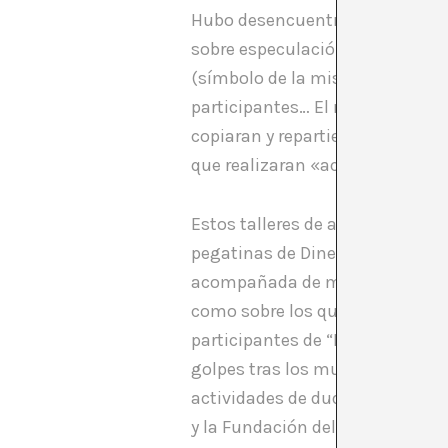
Hubo desencuentros desde el ini
sobre especulación urbanística
(símbolo de la misma en el Raval
participantes… El museo tampoco
copiaran y repartieran entre ell
que realizaran «actividades que
Estos talleres de agenciamiento 
pegatinas de Dinero Gratis, el S
acompañada de mucho ruido, fina
como sobre los que se refugiab
participantes de “Las Agencias”
golpes tras los muros del CCCB.
actividades de dudosa legalidad
y la Fundación del museo) diera