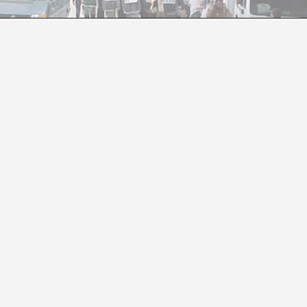
LAS AGENCIAS: DEL PROYECTO A LA ACCIÓN
Alba Benavent
tar un evento que marcó un antes y un después en la his