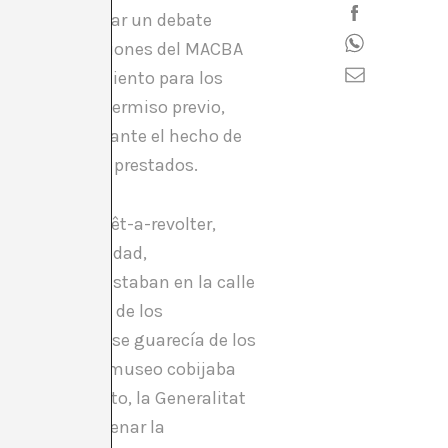
s” para emplazar un debate
en las instalaciones del MACBA
alta de alojamiento para los
erles pedido permiso previo,
n cierto miedo ante el hecho de
res e internet prestados.
dos (trajes Prêt-a-revolter,
d. Tal visibilidad,
obre los que estaban en la calle
zada). Muchos de los
ión del museo se guarecía de los
 eco de que el museo cobijaba
el Ayuntamiento, la Generalitat
o como para frenar la