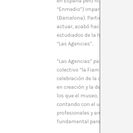
en España pero no encontraba 
“Enmedio”) impartía el semina
(Barcelona). Partiendo de una l
actuar, acabó haciendo especia
estudiados de la historia del a
“Las Agencias”.
“Las Agencias” partieron de var
colectivo “la Fiambrera Obrera”
celebración de la cumbre del Ba
en creación y la de movimiento
los que el museo, por sí solo, 
contando con el uso de algunos 
profesionales y amateurs. Paral
fundamental para evitar el asen