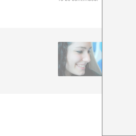
Alba Ben
mirada c
inquieta
artístic
elchirin
+ Ver to