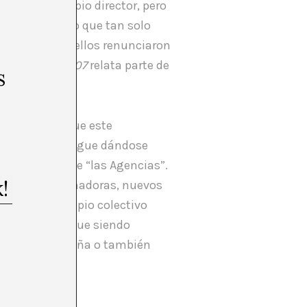
cabeza del propio director, pero
oyecto, por lo que tan solo
nte muchos de ellos renunciaron
MACBA 2002-2007
relata parte de
s
 partes y lo que este
tución museo sigue dándose
 moderados que “las Agencias”.
ogías transformadoras, nuevos
a serían el propio colectivo
so, hoy día sigue siendo
implemente enseña o también