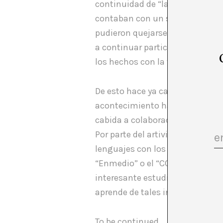
continuidad de “las Agencias”. Se
contaban con un salvavidas: el 
pudieron quejarse y restringir 
a continuar participando con el
los hechos con la versión ofici
De esto hace ya casi doce años,
acontecimiento ha supuesto par
cabida a colaboraciones con co
Por parte del artivismo, estos
lenguajes con los que intervenir
“Enmedio” o el “CCCB” (Centro d
interesante estudiar los modos
aprende de tales interacciones?
To be continued.