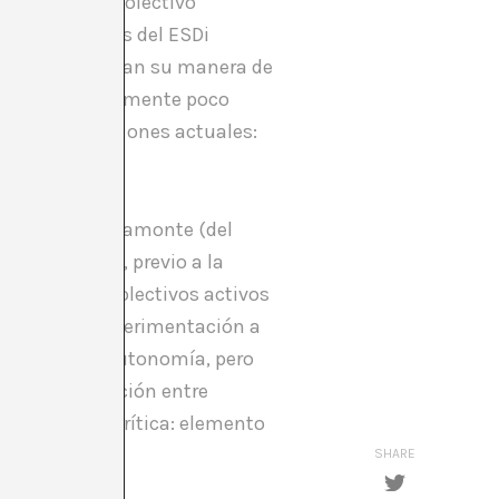
Martín (del colectivo
as
, en las aulas del ESDi
 ahora configuran su manera de
 incomprensiblemente poco
mis investigaciones actuales:
 por Jordi Claramonte (del
as Públicos), previo a la
plicidad de colectivos activos
spacios de experimentación a
dependencia y autonomía, pero
d de colaboración entre
cicio de autocrítica: elemento
SHARE