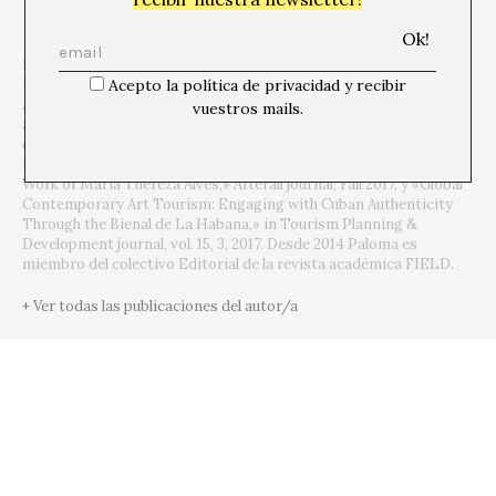
Paloma Checa-Gismero es Profesora Adjunta en San Diego State
Acepto la política de privacidad y recibir
University y Candidata a Doctora en Historia, Crítica y Teoría del
Arte en la Universidad de California, San Diego. Historiadora de
vuestros mails.
arte contemporáneo global y latinoamericano, estudia los
encuentros entre estéticas locales y estándares globales.
Publicaciones académicas recientes incluyen «Realism in the
Work of Maria Thereza Alves,» Afterall journal, Fall 2017, y «Global
Contemporary Art Tourism: Engaging with Cuban Authenticity
Through the Bienal de La Habana,» in Tourism Planning &
Development journal, vol. 15, 3, 2017. Desde 2014 Paloma es
miembro del colectivo Editorial de la revista académica FIELD.
+ Ver todas las publicaciones del autor/a