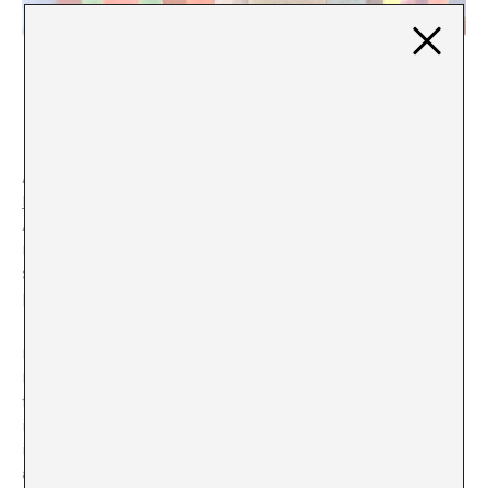
LOS APUNTES DE KLEE
Paloma Checa
Acaba de terminar en la sede de la
Fundación Juan
March de Madrid ‘Paul Klee, Maestro de la Bauhaus’
.
Abierta desde el 22 de marzo hasta el 30 de junio, la
muestra ha dado al público la oportunidad de entender
su trabajo plástico al abrigo de sus investigaciones
pedagógicas.
Paul Klee fue docente en la Bauhaus entre 1921 y 1931.
Diez años en los que impartió la asignatura ‘Teoría de la
forma pictórica’. Durante ese tiempo llevó a cabo una
intensa actividad de exploración de las relaciones de
imagen con sus aplicaciones en el diseño y la
arquitectura, pero sobre todo un cuidado análisis de su