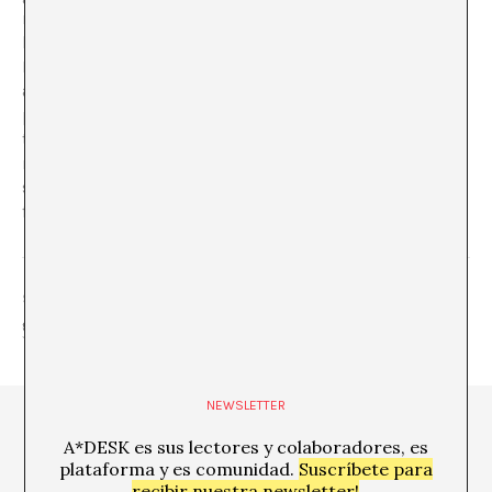
necesita. En la urgencia por defender esos espacios y en
las fórmulas que podrían salvarlos. Arcadias como la
Bauhaus son irreproducibles en el marco institucional
actual, por supuesto, pero el gesto humilde del
profesor-investigador que busca ser permanentemente
transformado por su análisis no debería serlo. Una
recuerda sus años como estudiante de Bellas Artes y
sólo desea haber presenciado estos gestos con mayor
frecuencia.
SHARE
NEWSLETTER
A*DESK es sus lectores y colaboradores, es
plataforma y es comunidad.
Suscríbete para
recibir nuestra newsletter!