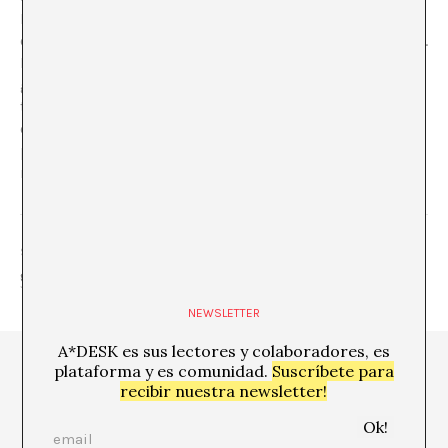
Botero. La cantante con su plumaje rosa al cuello y
cigarillo en la boca. La bola disco de espejos en el techo.
Las chicas de botines negros de tacón hasta la rodilla y
grandes tetas. Y los chicos con el pene erecto. Cero
turbación y rubor. Cero tabú. Escenas en las que no hay
degradación de lo erótico a la manera de las campañas
publicitarias.
Los Grumildos
, trozos de realidad
rescatados de la escena del mundo.
SHARE
NEWSLETTER
A*DESK es sus lectores y colaboradores, es
plataforma y es comunidad.
Suscríbete para
recibir nuestra newsletter!