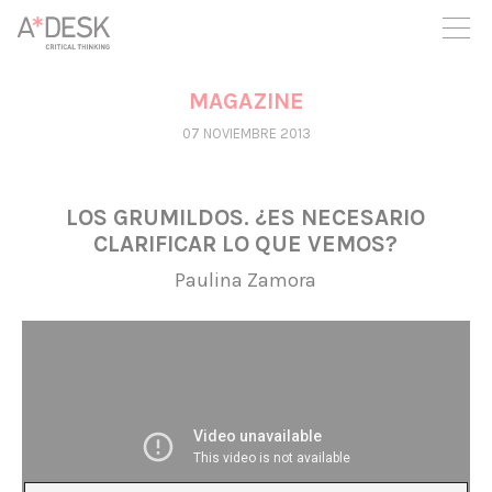
crees también en A*DESK seguimos necesitándote para poder
seguir adelante. Ahora puedes participar del proyecto y
apoyarlo.
MAGAZINE
07 NOVIEMBRE 2013
LOS GRUMILDOS. ¿ES NECESARIO
CLARIFICAR LO QUE VEMOS?
Paulina Zamora