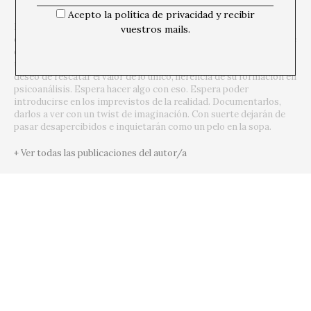
Acepto la política de privacidad y recibir
Paulina, de Guatemala, ha dejado las cuatro paredes de su
vuestros mails.
consultorio y cree que también la mala costumbre de distanciarse
de la vida a través del carrousel sin alto de los conceptos y las
teorías. No se fue con las manos tan vacías, lleva en su bolsillo el
deseo de rescatar el valor de lo único, herencia de su formación en
psicoanálisis. Espera hacer algo con eso. Espera poder
introducirse en los imprevistos de la realidad. Documentarlos,
darlos a ver con un twist de imaginación. Con suerte dejarán de
pasar desapercibidos e inquietarán como un pelo en la sopa.
+ Ver todas las publicaciones del autor/a