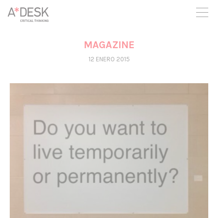
crees también en A*DESK seguimos necesitándote para poder
seguir adelante. Ahora puedes participar del proyecto y
apoyarlo.
MAGAZINE
12 ENERO 2015