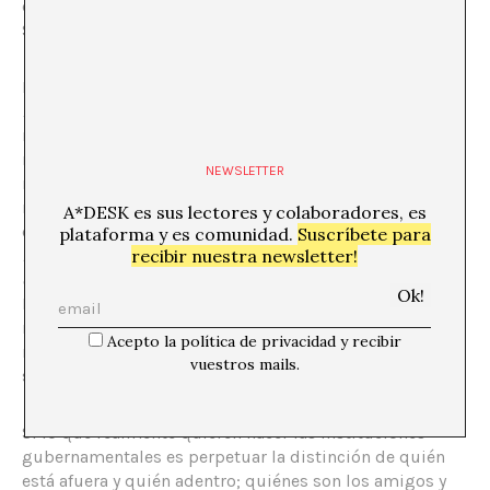
que capturasen, ¿la fama de abierta y solidaria de
Suecia viene de antes del 2006?
La sistematicidad y el minimalismo presentes en
Becoming European
exponen unos hechos de una
manera tan aparentemente neutral que uno no tiene
más remedio que cuestionarse el por qué de esa
NEWSLETTER
realidad. En esta obra la artista crea una tabla en la que
marca en diferentes colores su estado legal en Europa
A*DESK es sus lectores y colaboradores, es
de 2007 a 2012 acorde a las categorías de
turista,
plataforma y es comunidad.
Suscríbete para
recibir nuestra newsletter!
residente temporal, residente permanente
y
esperando
ciudadanía
. Estas categorías son una forma de control.
Mientras la globalización capitalista hace su trabajo a
nivel internacional, los estados-nación luchan por
Acepto la política de privacidad y recibir
mantener su antigua soberanía ejerciendo su poder
vuestros mails.
sobre las personas en su territorio.
Si lo que realmente quieren hacer las instituciones
gubernamentales es perpetuar la distinción de quién
está afuera y quién adentro; quiénes son los amigos y