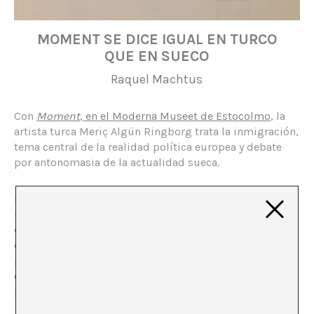
MOMENT SE DICE IGUAL EN TURCO
QUE EN SUECO
Raquel Machtus
Con
Moment
, en el Moderna Museet de Estocolmo
, la
artista turca Meriç Algün Ringborg trata la inmigración,
tema central de la realidad política europea y debate
por antonomasia de la actualidad sueca.
El 14 de septiembre de 2014, el Partido Social-
Demócrata Sueco ganó las elecciones generales,
dejando en segundo lugar al Partido Moderado. Los dos
conforman un fuerte bipartidismo en la política sueca,
pero ambos están integrados, a su vez, por una
coalición de partidos. En tercer lugar se colocó el
partido Demócratas Suecos.