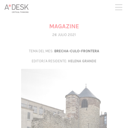
crees también en A*DESK seguimos necesitándote para poder
seguir adelante. Ahora puedes participar del proyecto y
apoyarlo.
MAGAZINE
26 JULIO 2021
TEMA DEL MES:
BRECHA-CULO-FRONTERA
EDITOR/A RESIDENTE
:
HELENA GRANDE