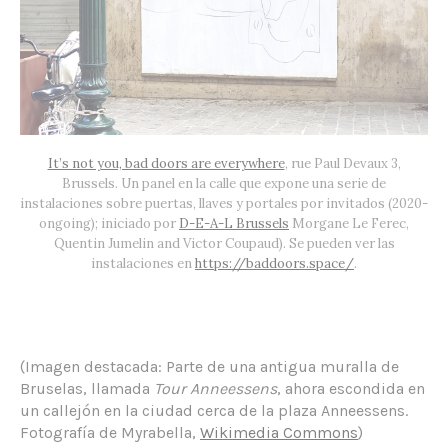
It’s not you, bad doors are everywhere
, rue Paul Devaux 3,
Brussels. Un panel en la calle que expone una serie de
instalaciones sobre puertas, llaves y portales por invitados (2020-
ongoing); iniciado por
D-E-A-L Brussels
Morgane Le Ferec,
Quentin Jumelin and Victor Coupaud). Se pueden ver las
instalaciones en
https://baddoors.space/
.
(Imagen destacada: Parte de una antigua muralla de
Bruselas, llamada
Tour Anneessens
, ahora escondida en
un callejón en la ciudad cerca de la plaza Anneessens.
Fotografía de Myrabella,
Wikimedia Commons
)