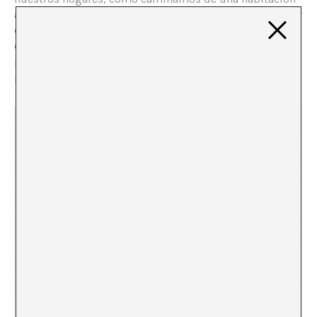
a otra olvidando que se supone que teníamos que hacer
o porque fuimos a esa habitación,el contraste y las
discrepancias de los otros lugares de las puertas,
puertas ficticias o intangibles que requieren más
pensamiento y dificultades para pasar.