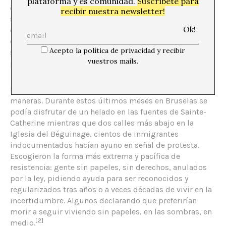
plataforma y es comunidad.
Suscríbete para
contribuyen a la sociedad, sobre todo en puestos que
recibir nuestra newsletter!
se encuentran en la base de la economía como aquellos
de bajo salario en los sectores de cuidados,
construcción y belleza. Los empleados y las autoridades
Acepto la política de privacidad y recibir
se benefician de que estén en el limbo, miran hacia otra
vuestros mails.
parte.
La violencia del umbral se perpetúa de muchas
maneras. Durante estos últimos meses en Bruselas se
podía disfrutar de un helado en las fuentes de Sainte-
Catherine mientras que dos calles más abajo en la
Iglesia del Béguinage, cientos de inmigrantes
indocumentados hacían ayuno en señal de protesta.
Escogieron la forma más extrema y pacífica de
resistencia: gente sin papeles, sin derechos, anulados
por la ley, pidiendo ayuda para ser reconocidos y
regularizados tras años o a veces décadas de vivir en la
incertidumbre. Algunos declarando que preferirían
morir a seguir viviendo sin papeles, en las sombras, en
[2]
medio.