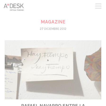
crees también en A*DESK seguimos necesitándote para poder
seguir adelante. Ahora puedes participar del proyecto y
apoyarlo.
MAGAZINE
27 DICIEMBRE 2012
RAFAEL NAVARRO ENTRE LA