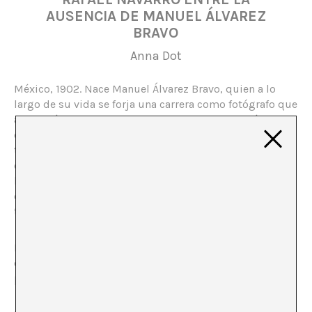
AUSENCIA DE MANUEL ÁLVAREZ
BRAVO
Anna Dot
México, 1902. Nace Manuel Álvarez Bravo, quien a lo
largo de su vida se forja una carrera como fotógrafo que
acaba dándole gran reconocimiento. 40 años más tarde,
en Zaragoza, nace Rafael Navarro, quien se trabaja
también una carrera como fotógrafo. Esta distancia en
el tiempo no impide que Álvarez Bravo y Navarro
lleguen a conocerse y que, además, los dos fotógrafos
establezcan una buena relación y compartan obras,
tiempos y palabras.
El 2002, con cien años de edad, muere el mexicano
dejando a su mujer viuda, cientos de imágenes del
paisaje de su país y sus cosas en el estudio.