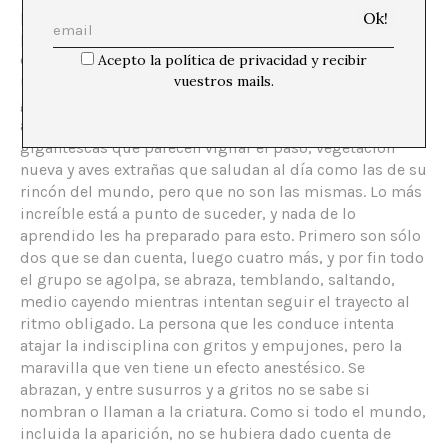
platos no se pierden detalle de los paisajes nuevos y los
pequeños sucesos que encuentran a su camino: alguien
que desde lejos grita una despedida incomprensible,
Acepto la política de privacidad y recibir
un transporte de mercancías varado, mercaderes
vuestros mails.
gritando y gesticulando, alguien que en el camino se
arranca a cantar a los cuatro vientos, imágenes
gigantescas que parecen vigilar el paso, vegetación
nueva y aves extrañas que saludan al día como las de su
rincón del mundo, pero que no son las mismas. Lo más
increíble está a punto de suceder, y nada de lo
aprendido les ha preparado para esto. Primero son sólo
dos que se dan cuenta, luego cuatro más, y por fin todo
el grupo se agolpa, se abraza, temblando, saltando,
medio cayendo mientras intentan seguir el trayecto al
ritmo obligado. La persona que les conduce intenta
atajar la indisciplina con gritos y empujones, pero la
maravilla que ven tiene un efecto anestésico. Se
abrazan, y entre susurros y a gritos no se sabe si
nombran o llaman a la criatura. Como si todo el mundo,
incluida la aparición, no se hubiera dado cuenta de