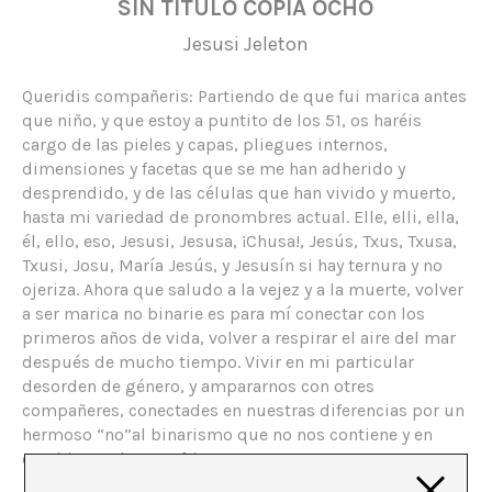
SIN TÍTULO COPIA OCHO
Jesusi Jeleton
Queridis compañeris: Partiendo de que fui marica antes
que niño, y que estoy a puntito de los 51, os haréis
cargo de las pieles y capas, pliegues internos,
dimensiones y facetas que se me han adherido y
desprendido, y de las células que han vivido y muerto,
hasta mi variedad de pronombres actual. Elle, elli, ella,
él, ello, eso, Jesusi, Jesusa, ¡Chusa!, Jesús, Txus, Txusa,
Txusi, Josu, María Jesús, y Jesusín si hay ternura y no
ojeriza. Ahora que saludo a la vejez y a la muerte, volver
a ser marica no binarie es para mí conectar con los
primeros años de vida, volver a respirar el aire del mar
después de mucho tiempo. Vivir en mi particular
desorden de género, y ampararnos con otres
compañeres, conectades en nuestras diferencias por un
hermoso “no”al binarismo que no nos contiene y en
cambio nos hace sufrir.