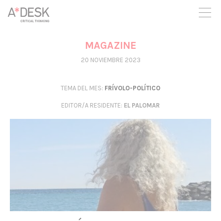
crees también en A*DESK seguimos necesitándote para poder
seguir adelante. Ahora puedes participar del proyecto y
apoyarlo.
MAGAZINE
20 NOVIEMBRE 2023
TEMA DEL MES:
FRÍVOLO-POLÍTICO
EDITOR/A RESIDENTE
:
EL PALOMAR