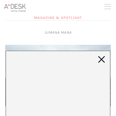
crees también en A*DESK seguimos necesitándote para poder
seguir adelante. Ahora puedes participar del proyecto y
apoyarlo.
MAGAZINE & SPOTLIGHT
JUMANA MANA
Unspeakable Worlds
María Muñoz-Martínez