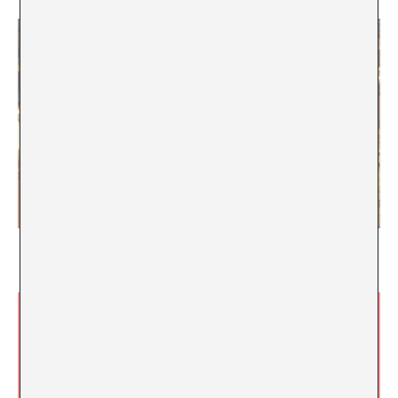
Sexo, deseos, utopías, arquitecturas y control
Montse Badia
08/02/14