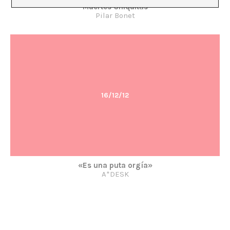
Muertes Chiquitas
Pilar Bonet
16/12/12
«Es una puta orgía»
A*DESK