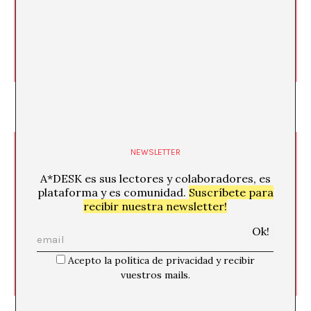
Nymphomaniac: satiriasis femenina
Sonia Fernández Pan
NEWSLETTER
A*DESK es sus lectores y colaboradores, es
plataforma y es comunidad.
Suscríbete para
recibir nuestra newsletter!
28/12/12
Acepto la política de privacidad y recibir
vuestros mails.
El orgasmo femenino. Mireia Sallarès y las