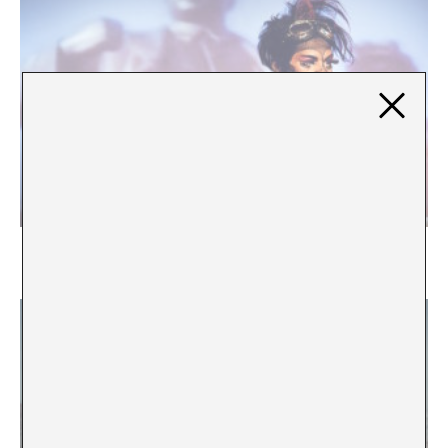
Entrevista a Frau Diamanda/Hector Acuña
Irina Mutt