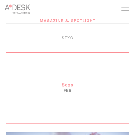
crees también en A*DESK seguimos necesitándote para poder
seguir adelante. Ahora puedes participar del proyecto y
apoyarlo.
MAGAZINE & SPOTLIGHT
SEXO
Sexo
FEB