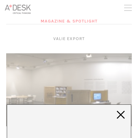
crees también en A*DESK seguimos necesitándote para poder
seguir adelante. Ahora puedes participar del proyecto y
apoyarlo.
MAGAZINE & SPOTLIGHT
VALIE EXPORT
“Re.act.feminism #2 – a performing archive”
Marina Vives