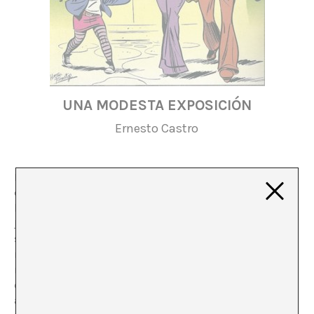
UNA MODESTA EXPOSICIÓN
Ernesto Castro
Los dueños de los garitos saben que la vida nocturna
de una ciudad se estructura en torno a la entelequia de
la sexualidad local. Salvo en Pekín, donde
según Miguel
Espigado
son los occidentales los que principalmente
salen y follan de noche, o eso quiere creer él. Por esa
razón, aquí como en la China, los dueños de los garitos
no hacen pagar a las mujeres. De nuevo hay
excepciones, sin tener que salir de mi ciudad: Chueca
aplica el principio de exclusión inverso durante el