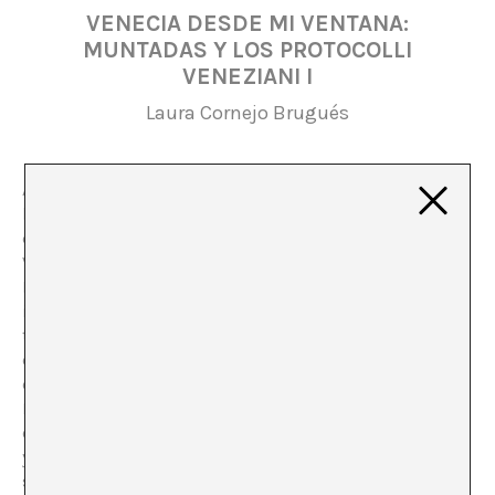
VENECIA DESDE MI VENTANA:
MUNTADAS Y LOS PROTOCOLLI
VENEZIANI I
Laura Cornejo Brugués
Ayer se inauguró, en la
Galería Joan Prats de Barcelona
,
la exposición de Antoni Muntadas
Protocolli Veneziani I
,
que ha podido verse en la Galería Michela Rizzo de
Venecia durante todo el verano. Aún en tiempos de
Bienal de Arte, el artista no participó en su aparato
institucional, y dejando atrás los
Giardini
, ha creado un
trabajo artístico abierto,-en su fase I-, íntegramente
dedicado a la ciudad de Venecia; coherente con sus
demás proyectos “protocolarios”,-
Asian Protocols
-,
Muntadas concentra su discurso visual en los
comportamientos locales, interesándose por el espacio
y tránsito cotidianos, para agitar reflexiones sobre
situaciones globales, sobre el poder y la percepción de