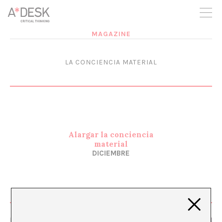
crees también en A*DESK seguimos necesitándote para poder
seguir adelante. Ahora puedes participar del proyecto y
apoyarlo.
MAGAZINE
LA CONCIENCIA MATERIAL
Alargar la conciencia
material
DICIEMBRE