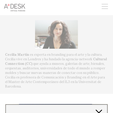
crees también en A*DESK seguimos necesitándote para poder
seguir adelante. Ahora puedes participar del proyecto y
apoyarlo.
Cecilia Martín
es experta en branding para el arte y la cultura.
Cecilia vive en Londres y ha fundado la agencia-network
Cultural
Connection (CC)
que ayuda a museos, galerías de arte, bienales,
orquestas, auditorios, universidades de todo el mundo a romper
moldes y buscar nuevas maneras de conectar con su público.
Cecilia es profesora de Comunicación y Branding en el Arte para
el Master de Arte Contemporáneo del IL3 en la Universitat de
Barcelona.