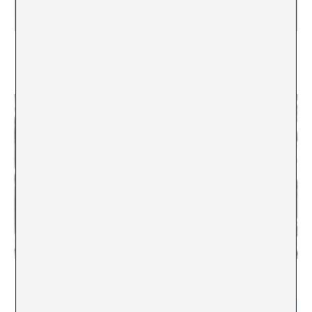
Entrevista a Thierry Geoffroy. «La próxima
Documenta o Biennale debería comisariarla la
Madre Teresa»
Conversaciones virtuales con Alex Gifreu