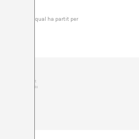
, projecte del qual ha partit per
))
stió de Sant Andreu
a transversal l’art
rítica amb l’objectiu
adronalonso.com