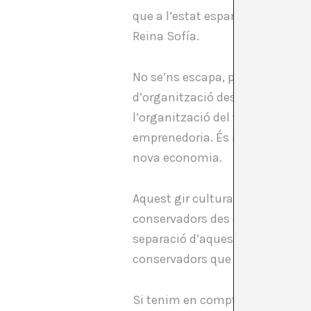
que a l’estat espanyol va compt
Reina Sofía.
No se’ns escapa, però, que algu
d’organització descentralitzade
l’organització del treball, cosa 
emprenedoria. És més, ja hem c
nova economia.
Aquest gir cultural ha estat pr
conservadors des de l’interior de
separació d’aquesta esfera creat
conservadors que han acabat ali
Si tenim en compte altres contex