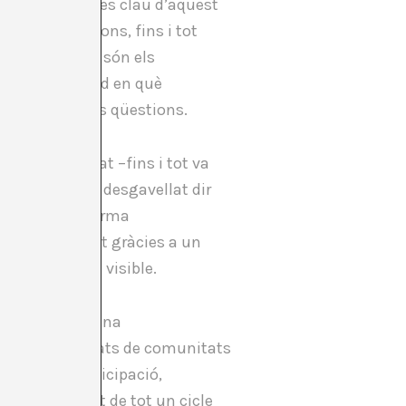
m algunes idees clau d’aquest
interpretacions, fins i tot
importants com són els
e la Biennal Sud en què
estes mateixes qüestions.
te de comunitat –fins i tot va
no sigui gaire desgavellat dir
sinó alguna forma
fonamentalment gràcies a un
l’art en fer-se visible.
 testimonis d’una
iverses modalitats de comunitats
roducció, participació,
unt culminant de tot un cicle