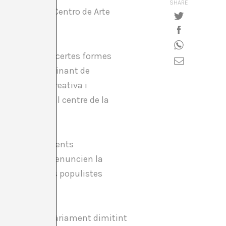
SHARE
seo Nacional Centro de Arte
n advertit que certes formes
t la forma dominant de
re comunitat creativa i
a instal·lada al centre de la
ats posicionaments
rdisme”
– que denuncien la
boren discursos populistes
a acabat majoritàriament dimitint