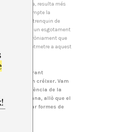
l’extrema dreta, resulta més
que tingui en compte la
 ciutadania i trenquin de
sme exacerbat i un esgotament
s…– a pensar erròniament que
exió no es pot sotmetre a aquest
s
ntagonisme.
e
polític
, inspirant
què moltes vam créixer. Vam
isme, a diferència de la
istència humana, allò que el
tornar a pensar formes de
e.