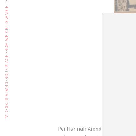
"A DESK IS A DANGEROUS PLACE FROM WHICH TO WATCH THE WORLD" (JOHN LE CARRÉ)
Per Hannah Arendt preguntar-se 