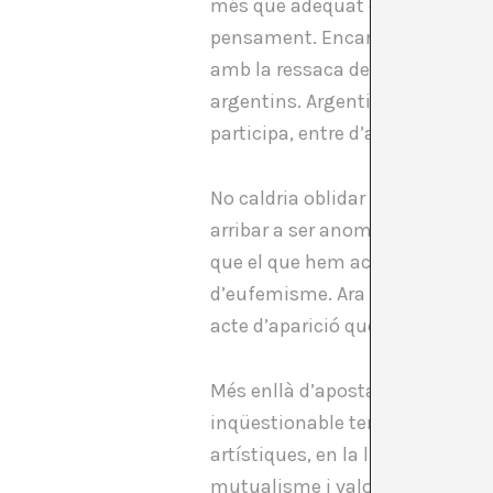
més que adequat que a l’hora d
pensament. Encara més si la con
amb la ressaca de la cita elect
argentins. Argentina tot just a
participa, entre d’altres, l’arti
No caldria oblidar que el comuni
arribar a ser anomenat en alguna
que el que hem acabat anomena
d’eufemisme. Ara bé, una comun
acte d’aparició que exerceix la ci
Més enllà d’apostar per unes po
inqüestionable tendència a agru
artístiques, en la línia del q
mutualisme i valorització del tr