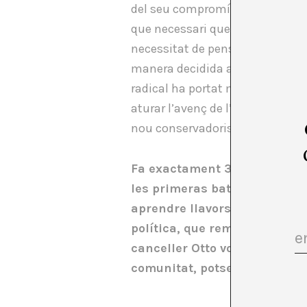
del seu compromís polític amb l
que necessari que des de l’interi
necessitat de pensar en formes 
manera decidida amb un
esnob
radical ha portat moltes de nos
aturar l’avenç de l’extrema dret
nou conservadorisme d’esquerre
Fa exactament 30 anys que l
les primeras batalles i fixa
aprendre llavors que el que é
política, que remet a les dif
canceller Otto von Bismarck 
comunitat, potser és el momen