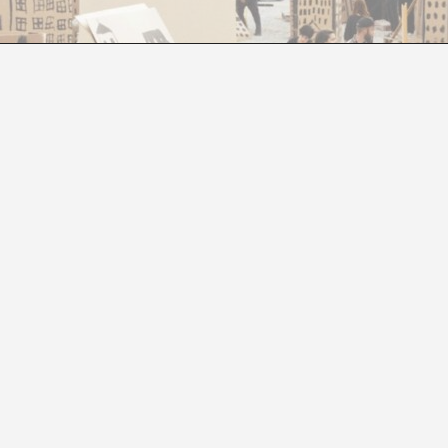
EL RETORN D’ALLÒ POLÍTIC
Diana Padrón
pel concepte de comunitat era indissociable d’una reflex