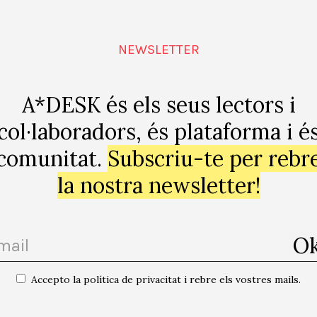
’esfera pública i abandonant la ciutadania en mans de 
or de la classe creativa s’obri una reflexió autocrítica 
NEWSLETTER
de comunitats diverses que incorporin més sectors de la
isme exclusiu
. Més encara, quan una mena de nihili
altres –artistes, curadores, dissenyadores, acadèmique
A*DESK és els seus lectors i
a era un projecte impossible. Però, això sí, aquesta refl
col·laboradors, és plataforma i é
s, sinó que ha de ser articulada des del seu complet a
comunitat.
Subscriu-te per rebr
a politòloga Chantal Mouffe publicava
El retorn del 
la nostra newsletter!
nt les bases després per a un projecte polític amb 
s polític és
una dimensió inextirpable de l’antagon
erents activitats encaminades a organitzar la coex
va anomenar “l’art del possible”. Ara, a l’hora de 
t de tornar a creure en l’art del que és impossibl
Accepto la política de privacitat i rebre els vostres mails.