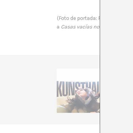
(Foto de portada: Frame del vid
a
Casas vacías no hacen ciuda
Diana P
Contempo
contempor
d’identi
+ Veure 