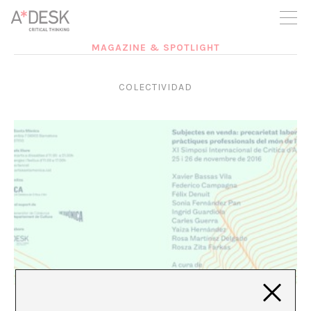
seguim necessitant-te per a poder seguir endavant. Ara pots
participar del projecte i recolzar-lo.
MAGAZINE & SPOTLIGHT
COLECTIVIDAD
Especial ACCA: Entrevista a Federico Campagna
Marina Vives