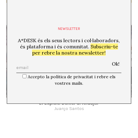
PERSON-SPECIFIC
Xavier Acarín
NEWSLETTER
A*DESK és els seus lectors i col·laboradors,
és plataforma i és comunitat.
Subscriu-te
per rebre la nostra newsletter!
Accepto la política de privacitat i rebre els
vostres mails.
El Exploit: Daniel G. Andújar
Juanjo Santos