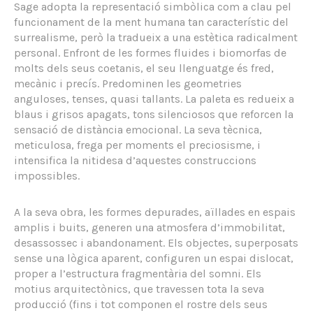
Sage adopta la representació simbòlica com a clau pel
funcionament de la ment humana tan característic del
surrealisme, però la tradueix a una estètica radicalment
personal. Enfront de les formes fluides i biomorfas de
molts dels seus coetanis, el seu llenguatge és fred,
mecànic i precís. Predominen les geometries
anguloses, tenses, quasi tallants. La paleta es redueix a
blaus i grisos apagats, tons silenciosos que reforcen la
sensació de distància emocional. La seva tècnica,
meticulosa, frega per moments el preciosisme, i
intensifica la nitidesa d’aquestes construccions
impossibles.
A la seva obra, les formes depurades, aïllades en espais
amplis i buits, generen una atmosfera d’immobilitat,
desassossec i abandonament. Els objectes, superposats
sense una lògica aparent, configuren un espai dislocat,
proper a l’estructura fragmentària del somni. Els
motius arquitectònics, que travessen tota la seva
producció (fins i tot componen el rostre dels seus