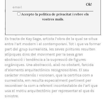
Kay Sage,
No Passing
Accepto la política de privacitat i rebre els
vostres mails.
Per acabar, defensaré amb fermesa la inclusió d’una
artista, que pot no semblar evident en aquest text, però
de la qual us en vull parlar; a veure si us puc convèncer.
Es tracta de Kay Sage, artista l’obra de la qual se situa
entre l’art modern i el contemporani. Tot i que va formar
part del grup surrealista, les seves pintures resulten
atípiques dins del moviment per la seva gran
abstracció i tendència a la supressió de figures
orgàniques. Una abstracció, això no obstant, farcida
d’elements arquitectònics recognoscibles. El seu
caràcter misteriós i visionari, que la certifica com a
surrealista, em resulta especialment pertinent per
reconèixer-la com a referent incontestable de l’art que
usa el motiu arquitectònic per representar el que és
sinistre.