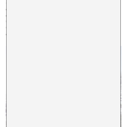
una composició rectilínia quasi simètrica, es va
convertir en l’escenari d’una transformació radical que
es perllongaria fins al 2001. No es tracta d’una
transformació de 15 anys, sinó d’una cadena de
transformacions incessants que atorguen a l’obra un
caràcter orgànic i obsessiu.