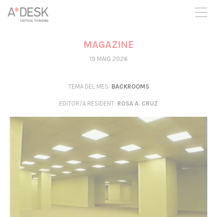
seguim necessitant-te per a poder seguir endavant. Ara pots
participar del projecte i recolzar-lo.
MAGAZINE
19 MAIG 2026
TEMA DEL MES:
BACKROOMS
EDITOR/A RESIDENT
:
ROSA A. CRUZ