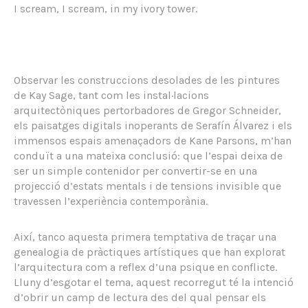
I scream, I scream, in my ivory tower.
Observar les construccions desolades de les pintures
de Kay Sage, tant com les instal·lacions
arquitectòniques pertorbadores de Gregor Schneider,
els paisatges digitals inoperants de Serafín Álvarez i els
immensos espais amenaçadors de Kane Parsons, m’han
conduït a una mateixa conclusió: que l’espai deixa de
ser un simple contenidor per convertir-se en una
projecció d’estats mentals i de tensions invisible que
travessen l’experiència contemporània.
Així, tanco aquesta primera temptativa de traçar una
genealogia de pràctiques artístiques que han explorat
l’arquitectura com a reflex d’una psique en conflicte.
Lluny d’esgotar el tema, aquest recorregut té la intenció
d’obrir un camp de lectura des del qual pensar els