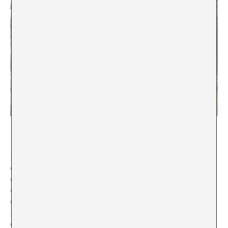
Gregor Schneider. Haus u.r. in Rheydt, Mönchengladbach
Les intervencions a la casa no responien a patrons
d’habitabilitat sinó que buscaven produir una tensió
ontològica a partir de la duplicitat i de la
disfuncionalitat. En alguns casos, construeix rèpliques
dins de les habitacions existents com si fossin nines
russes. En altres casos, reubica portes, aixeca murs
davant de finestres o crea un accés a través d’un espai