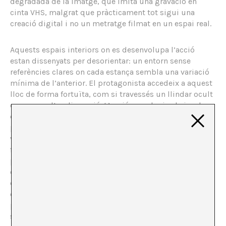
degradada de la imatge, que imita una gravació en
cinta VHS, malgrat que pràcticament tot sigui una
creació digital i no un metratge filmat en un espai real.
Aquests espais interiors on es desenvolupa l’acció
estan dissenyats per desorientar: un entorn sense
referències clares on cada estança sembla una variació
mínima de l’anterior. El protagonista accedeix a aquest
lloc de forma fortuïta, com si travessés un llindar ocult
cap a una altra dimensió. L’acció es redueix al simple
deambular del protagonista per l’espai, al principi a
poc a poc, després més ràpid per l’angoixa. Mentre va
vagant apareixen algunes criatures estranyes. Amb prou
feines visibles, quasi immòbils, aquestes aparicions
presenten un Altre més inquietant que una amenaça
directa. El protagonista, tot i això, mai es mostra
directament; la càmera adopta en tot moment un punt
de vista subjectiu que situa a l’espectador en la seva
posició, de manera que reforça la identificació i la
sensació d’estar atrapat en un bucle inacabable.