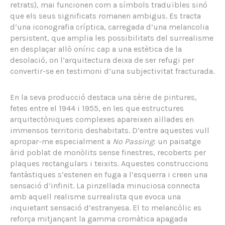
retrats), mai funcionen com a símbols traduïbles sinó
que els seus significats romanen ambigus. Es tracta
d’una iconografia críptica, carregada d’una melancolia
persistent, que amplia les possibilitats del surrealisme
en desplaçar allò oníric cap a una estètica de la
desolació, on l’arquitectura deixa de ser refugi per
convertir-se en testimoni d’una subjectivitat fracturada.
En la seva producció destaca una sèrie de pintures,
fetes entre el 1944 i 1955, en les que estructures
arquitectòniques complexes apareixen aïllades en
immensos territoris deshabitats. D’entre aquestes vull
apropar-me especialment a
No Passing
: un paisatge
àrid poblat de monòlits sense finestres, recoberts per
plaques rectangulars i teixits. Aquestes construccions
fantàstiques s’estenen en fuga a l’esquerra i creen una
sensació d’infinit. La pinzellada minuciosa connecta
amb aquell realisme surrealista que evoca una
inquietant sensació d’estranyesa. El to melancòlic es
reforça mitjançant la gamma cromàtica apagada