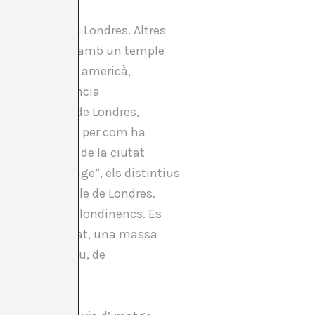
a cultural com Londres. Altres
ada una d’elles amb un temple
lants del somni americà,
 una rara herència
de transport de Londres,
n”
) és increïble per com ha
representatiu de la ciutat
Hackney Carriage”, els distintius
tge recognoscible de Londres.
nó als mateixos londinencs. Es
de tota una ciutat, una massa
i ha d’atractiu, de