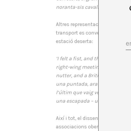
noranta-sis cavalls de força! Su
Altres representacions són més 
transport es converteix en un l
estació deserta:
‘I felt a fist, and then a kick
right-wing meetings… the last th
nutter, and a British Rail poste
una puntada, ara podia olorar 
l’últim que vaig veure, mentre je
una escapada – unes vacances b
Així i tot, el disseny de la xar
associacions obertes obtingudes