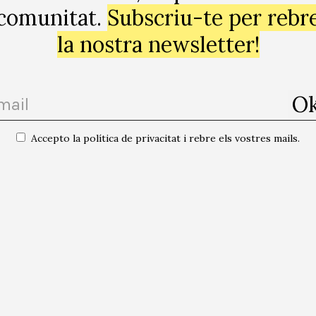
comunitat.
Subscriu-te per rebr
bjectin-se bé, si us plau, ding ding!”
la nostra newsletter!
fosques, a la cançó de The Jam a 1987 “Down the tube s
loc de ruptura social, anomia i violència racista mentre
Accepto la política de privacitat i rebre els vostres mails.
, I could now smell their breath. They smelt of pubs and
ing that I saw, as I lay there on the floor, was “JesusS
r read “Have an Awayday – a cheap holiday – do it today!
el seu alè. Feien olor de pubs i de Wormwood Scrubs i 
ia al sòl, fou “Jesús Salva” pintat per un ateu boig i un 
arates – fes-ho ara!”)
xa roman com un punt d’atracció per a molts londinencs. P
 al llarg d’un segle; per alguns es tracta d’una forma 