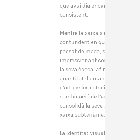
que avui dia encara és la font 
consistent.
Mentre la xarxa s’expandia, en P
contundent en què la identitat 
passat de moda, sinó una nova i
impressionant com aquest buròcr
la seva època, afirmant que “la p
quantitat d’ornaments i acabat
d’art per les estacions i per la 
combinació de l’arquitectura mo
consolidà la seva xarxa de tran
xarxa subterrània, el “
Tube map
La identitat visual era només un