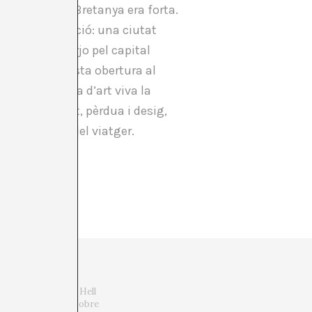
n què la Gran Bretanya era forta.
a seva imaginació: una ciutat
n pati d’esbarjo pel capital
 força és aquesta obertura al
werk
, una peça d’art viva la
alegria i mort, pèrdua i desig,
 sobre la pell del viatger.
My Corbyn Chemsex Hell
ss, 2016). Escriu sobre