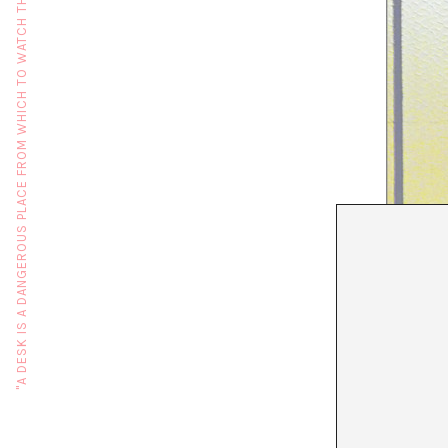
"A DESK IS A DANGEROUS PLACE FROM WHICH TO WATCH THE WORLD" (JOHN LE CARRÉ)