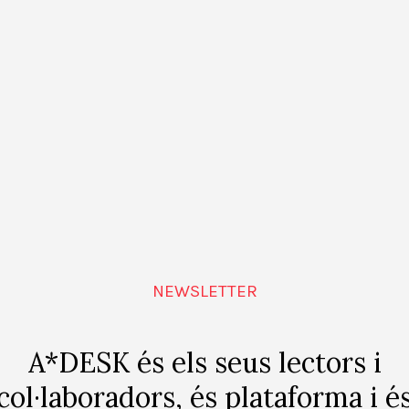
ial. No només les estacions de metro, sinó també els ma
etropolitan Line
(dissenyat per entrar en els túnels de l
 Londres daten de La Revolució Industrial) als espaiosos
cercle de viratge que permet al conductor donar la volta
 el de l’autobús vermell Routemaster, amb una platafor
n qualsevol moment. Introduït als anys cinquanta, l’aut
l centre de la ciutat. Tot i això, la relació del londinenc
servei públic tan ubic, fins i tot l’orgull en els serveis é
rs and Swann
es rigueren d’aquesta actitud en el seu es
Sombrero”), interpretant la cançó “A transport of Delight
or i d’un passatger en un dels nous autobusos Routmas
NEWSLETTER
salaris, només volem una part justa, així que reduïu t
en una lliura cada un, per què s’ha de fer un escàndol? Va
A*DESK és els seus lectors i
 tres d’ample, dins aquest monarca de la carretera, ob
col·laboradors, és plataforma i é
ondon Transport, amb motor dièsel, noranta-sis cavalls 