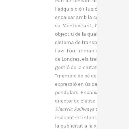
Part de l’encant deu residir en 
l’adquisició i fusió d’empreses 
encaixar amb la constant gentri
se. Mentrestant,
Transport for 
objectiu de la qual estan entrel
sistema de transport roman igual
l’avi. Fou i roman en tots dos 
de Londres, els treballadors ad
gestió de la ciutat i de l’imperi.
“membre de bé de la societat” 
expressió en ús des de finals d
pendulars. Encaixa, doncs, que e
director de classe mitjana, un fi
Electric Railways Company of 
incloent-hi intentar augmentar e
la publicitat a la xarxa implicà