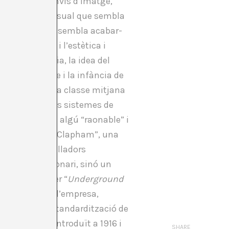
istent. Els canvis d’imatge,
d’inseguretat visual que sembla
 ciutat que mai sembla acabar-
erra Mundial i l’estètica i
ntre tot canvia, la idea del
cia de la mare i la infància de
 associat amb la classe mitjana
en els complexos sistemes de
 per descriure a algú “raonable” i
a l’òmnibus de Clapham”, una
na per a treballadors
ical o un visionari, sinó un
e publicitat per “
Underground
ionalització a l’empresa,
ublicitat. L’estandardització de
rd Johnston, introduït a 1916 i
SHARE