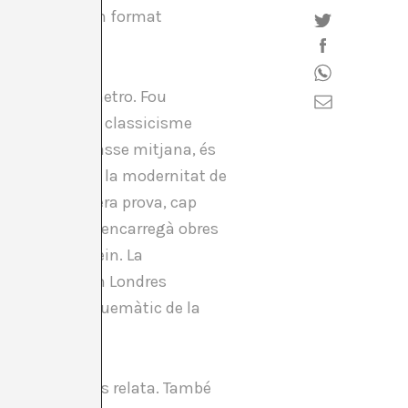
les estacions en format
stacions del metro. Fou
 representar un classicisme
irector de classe mitjana, és
ropera a la de la modernitat de
alla en la primera prova, cap
 En Pick també encarregà obres
tor Jacob Epstein. La
, encaixà; quan Londres
n nou mapa esquemàtic de la
sport de Londres relata. També