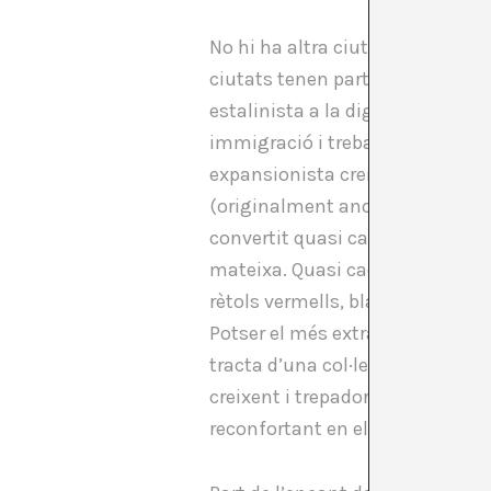
No hi ha altra ciutat que hagi 
ciutats tenen parts, punts a d
estalinista a la dignitat de la 
immigració i treball dur o els t
expansionista cremada i sacsej
(originalment anomenat “
Lond
convertit quasi cada aspecte de 
mateixa. Quasi cada part de la x
rètols vermells, blancs i blaus, 
Potser el més extraordinari és q
tracta d’una col·lecció de decis
creixent i trepadora de connexio
reconfortant en el transport pú