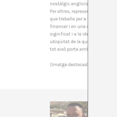
nostàlgic anglicisme de la matei
Per altres, representa una visió
que treballa per a les persones (
financer i en una màquina de sal
significat i a la identificació; 
ubiqüitat de la qual la converte
tot això porta amb si mateix l’olo
(Imatge destacada: George Rec
Huw Lemm
És autor
(Montez 