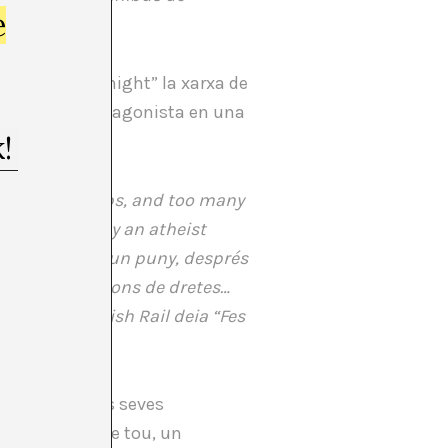
e
tation at midnight” la xarxa de
 ataquen al protagonista en una
 Wormwood
Scrubs, and too many
aves” painted by an atheist
”’ (Vaig sentir un puny, després
de massa reunions de dretes…
cartell de British Rail deia “Fes
otser és per les seves
de nacionalisme tou, un