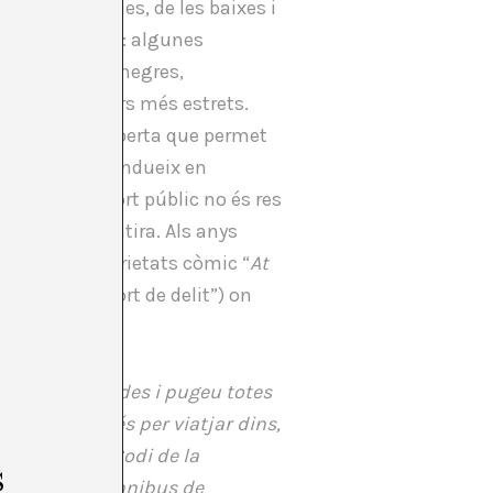
teixos vehicles, de les baixes i
’era victoriana: algunes
 i grans taxis negres,
 en els carrers més estrets.
ma posterior oberta que permet
obús encara condueix en
 amb el transport públic no és res
s objecte de sàtira. Als anys
pectacle de varietats còmic “
At
” (“Un transport de delit”) on
ter.
otes les parades i pugeu totes
l la pena només per viatjar dins,
servador del Codi de la
s
de força, un òmnibus de