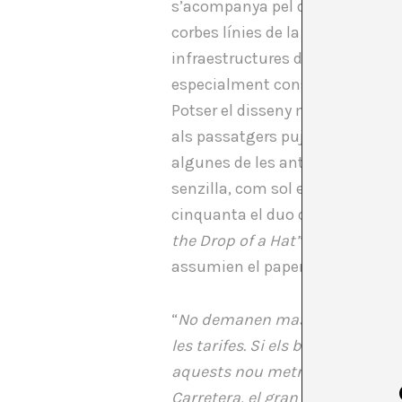
s’acompanya pel disseny industr
corbes línies de la línia de tren
M
infraestructures de transport de
especialment construïts amb un 
Potser el disseny més icònic és
als passatgers pujar i baixar e
algunes de les antigues línies de
senzilla, com sol esperar-se d’un 
cinquanta el duo còmic
Flande
the Drop of a Hat”
(“A Golpe de 
assumien el paper d’un conduct
“
No demanen massa pel que fa a 
les tarifes. Si els bitllets cost
aquests nou metres de llarg per
Carretera, el gran sis rodes, L