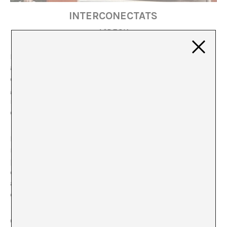
INTERCONECTATS
A*DESK
Podem aprendre, i molt, de la crisi mundial relacionada
amb el coronavirus que estem vivint i les causes del
qual són molt més profundes i diverses. La
globalització ens està mostrant la nostra
interdependència i fragilitat com a individus i com a
col·lectivitat.
Proposem a continuació algunes lectures, vídeos i
recollim suggeriments per a utilitzar aquest temps de
pausa forçada generalitzada per a reflexionar, gaudir,
descobrir i replantejar-nos moltes coses. Esperem que
al final, aquesta experiència no ens faci més solitaris i
desconfiats, sinó més solidaris.
Comencem amb tres recomanacions de caràcter