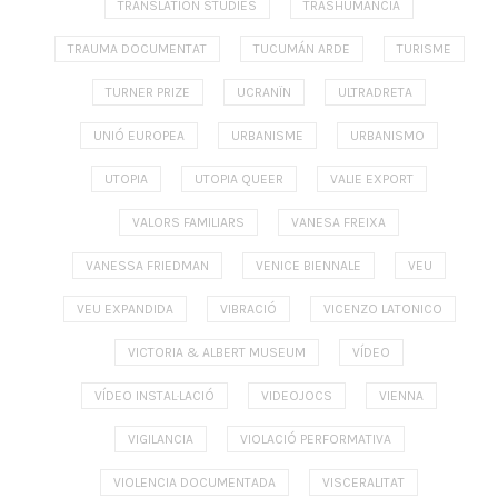
TRANSLATION STUDIES
TRASHUMANCIA
TRAUMA DOCUMENTAT
TUCUMÁN ARDE
TURISME
TURNER PRIZE
UCRANÏN
ULTRADRETA
UNIÓ EUROPEA
URBANISME
URBANISMO
UTOPIA
UTOPIA QUEER
VALIE EXPORT
VALORS FAMILIARS
VANESA FREIXA
VANESSA FRIEDMAN
VENICE BIENNALE
VEU
VEU EXPANDIDA
VIBRACIÓ
VICENZO LATONICO
VICTORIA & ALBERT MUSEUM
VÍDEO
VÍDEO INSTAL·LACIÓ
VIDEOJOCS
VIENNA
VIGILANCIA
VIOLACIÓ PERFORMATIVA
VIOLENCIA DOCUMENTADA
VISCERALITAT