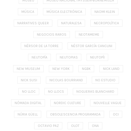
MUSEU
MUSEU NACIONAL THYSSEN-BORNEMISZA
MÚSICA
MÚSICA ELECTRÓNICA
NAOMI KLEIN
NARRATIVES QUEER
NATURALESA
NECROPOLÍTICA
NEGOCIOS RAROS
NEOTAMEME
NÉRSOR DE LA TORRE
NÉSTOR GARCÍA CANCLINI
NEUTOPÍA
NEUTOPIAS
NEUTOPÍI
NEW MUSEUM
NEW YORK
NGBK
NICK LAND
NICK SUSI
NICOLAS BOURRIAND
NO ESTUDIO
NO LLOC
NO LLOCS
NOGUERAS BLANCHARD
NÓMADA DIGITAL
NORDIC CULTURE
NOUVELLE VAGUE
NÚRIA GÜELL
OBSOLESCENCIA PROGRAMADA
OCI
OCTAVIO PAZ
OLOT
ONA