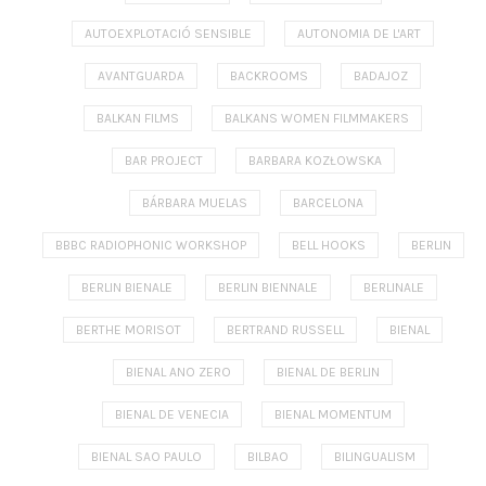
AUTOEXPLOTACIÓ SENSIBLE
AUTONOMIA DE L'ART
AVANTGUARDA
BACKROOMS
BADAJOZ
BALKAN FILMS
BALKANS WOMEN FILMMAKERS
BAR PROJECT
BARBARA KOZŁOWSKA
BÁRBARA MUELAS
BARCELONA
BBBC RADIOPHONIC WORKSHOP
BELL HOOKS
BERLIN
BERLIN BIENALE
BERLIN BIENNALE
BERLINALE
BERTHE MORISOT
BERTRAND RUSSELL
BIENAL
BIENAL ANO ZERO
BIENAL DE BERLIN
BIENAL DE VENECIA
BIENAL MOMENTUM
BIENAL SAO PAULO
BILBAO
BILINGUALISM