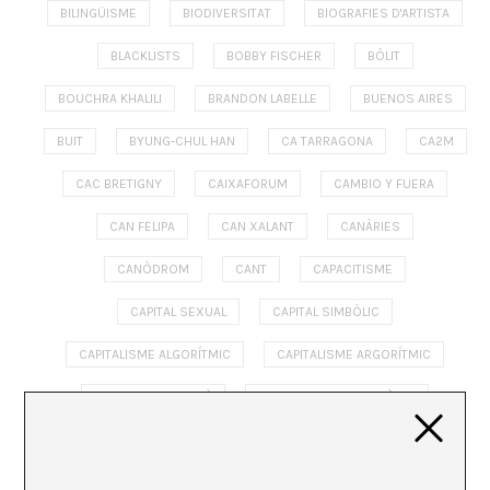
BILINGÜISME
BIODIVERSITAT
BIOGRAFIES D'ARTISTA
BLACKLISTS
BOBBY FISCHER
BÒLIT
BOUCHRA KHALILI
BRANDON LABELLE
BUENOS AIRES
BUIT
BYUNG-CHUL HAN
CA TARRAGONA
CA2M
CAC BRETIGNY
CAIXAFORUM
CAMBIO Y FUERA
CAN FELIPA
CAN XALANT
CANÀRIES
CANÒDROM
CANT
CAPACITISME
CAPITAL SEXUAL
CAPITAL SIMBÒLIC
CAPITALISME ALGORÍTMIC
CAPITALISME ARGORÍTMIC
CAPITALISME TARDÀ
CAPITALISME TECNOLÒGIC
CAPITALISMO ALGORÍTMICO
CAPITALISMO TECNOLÓGICO
CAPTURA BUROCRÁTICA
CARL SCHMITT