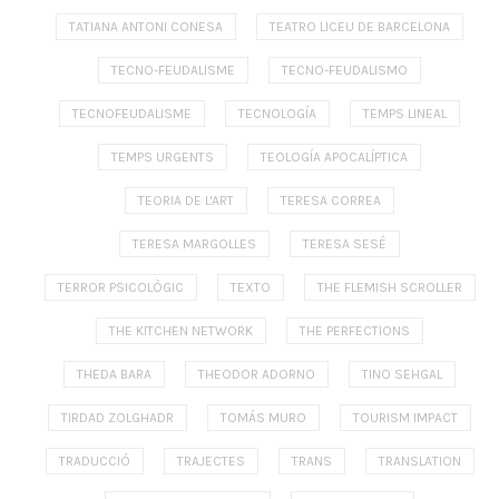
TATIANA ANTONI CONESA
TEATRO LICEU DE BARCELONA
TECNO-FEUDALISME
TECNO-FEUDALISMO
TECNOFEUDALISME
TECNOLOGÍA
TEMPS LINEAL
TEMPS URGENTS
TEOLOGÍA APOCALÍPTICA
TEORIA DE L'ART
TERESA CORREA
TERESA MARGOLLES
TERESA SESÉ
TERROR PSICOLÒGIC
TEXTO
THE FLEMISH SCROLLER
THE KITCHEN NETWORK
THE PERFECTIONS
THEDA BARA
THEODOR ADORNO
TINO SEHGAL
TIRDAD ZOLGHADR
TOMÁS MURO
TOURISM IMPACT
TRADUCCIÓ
TRAJECTES
TRANS
TRANSLATION