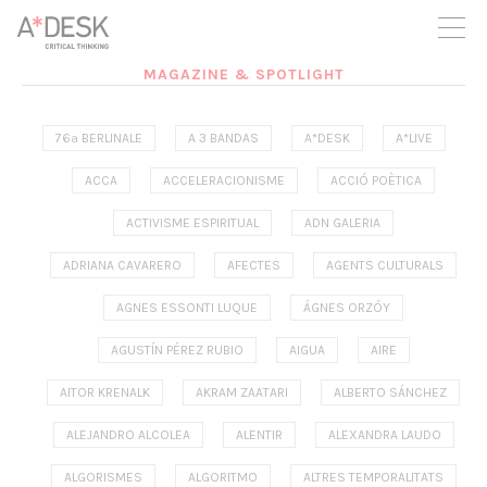
seguim necessitant-te per a poder seguir endavant. Ara pots
participar del projecte i recolzar-lo.
MAGAZINE & SPOTLIGHT
76ª BERLINALE
A 3 BANDAS
A*DESK
A*LIVE
ACCA
ACCELERACIONISME
ACCIÓ POÈTICA
ACTIVISME ESPIRITUAL
ADN GALERIA
ADRIANA CAVARERO
AFECTES
AGENTS CULTURALS
AGNES ESSONTI LUQUE
ÁGNES ORZÓY
AGUSTÍN PÉREZ RUBIO
AIGUA
AIRE
AITOR KRENALK
AKRAM ZAATARI
ALBERTO SÁNCHEZ
ALEJANDRO ALCOLEA
ALENTIR
ALEXANDRA LAUDO
ALGORISMES
ALGORITMO
ALTRES TEMPORALITATS