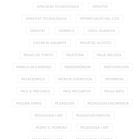
OPACIDAD TECNOLÓGICA
OPACITAT
OPACITAT TECNOLÒGICA
OPTIMITZACIÓ DEL COS
ORALITAT
ORAMICS
ORIOL VILANOVA
OSCAR AL-HALABIYE
PAISATGE ACÚSTIC
PALAIS DE TOKYO
PALESTINA
PALLE NIELSEN
PAMELA DESJARDINS
PANDEMÓNIUM
PARTICIPACIÓN
PASATIEMPOS
PATRICK SVENSSON
PATRIMONI
PAUL B. PRECIADO
PAUL MCCARTHY
PAULA ANTA
PAULINA VARAS
PEDAGOGÍA
PEDAGOGIA ENCARNADA
PEDAGOGIA I ART
PEDAGOGÍA RADICAL
PEDRO G. ROMERO
PEGADOGIA I ART