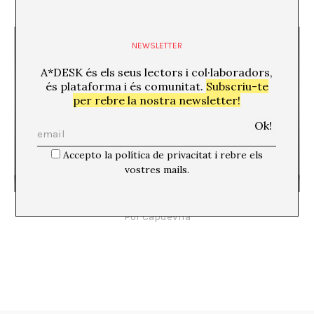
Mar Arza
NEWSLETTER
A*DESK és els seus lectors i col·laboradors,
és plataforma i és comunitat.
Subscriu-te
per rebre la nostra newsletter!
Accepto la política de privacitat i rebre els
vostres mails.
Sobre la dialèctica entre cronologia i heterocronia
Pol Capdevila