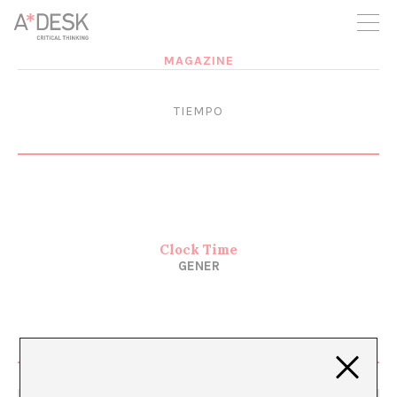
seguim necessitant-te per a poder seguir endavant. Ara pots
participar del projecte i recolzar-lo.
MAGAZINE
TIEMPO
Clock Time
GENER