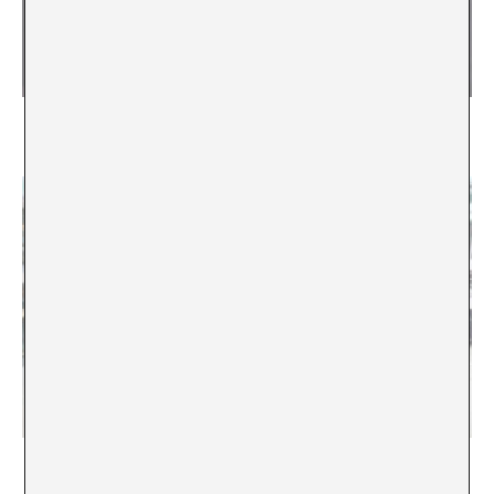
El títol és “The Present in Drag”
Martí Manen
Un futur sense nostàlgia: The present in Drag,
Biennal de Berlín 2016