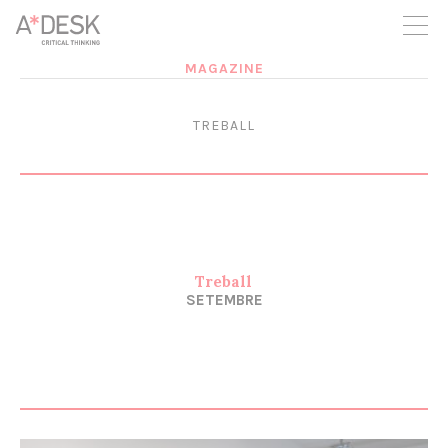
seguim necessitant-te per a poder seguir endavant. Ara pots
participar del projecte i recolzar-lo.
MAGAZINE
TREBALL
Treball
SETEMBRE