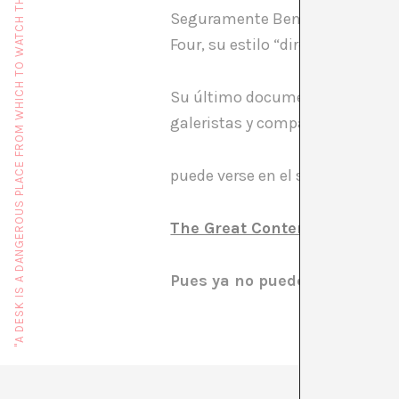
"A DESK IS A DANGEROUS PLACE FROM WHICH TO WATCH THE WORLD" (JOHN LE CARRÉ)
Seguramente Ben Lewis es una d
Four, su estilo “directo y televi
Su último documental analiza el
galeristas y compara las “no ley
puede verse en el siguiente link 
The Great Contemporary Art 
Pues ya no puede verse… los 