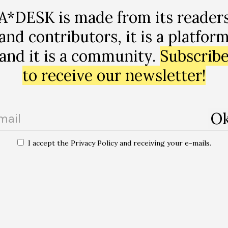
 of Index Foundation, Stockholm, exhibition curator and art critic. Yes, aft
A*DESK is made from its reader
 to be several things at once. He thinks that questions are important an
s to point out.
and contributors, it is a platfor
 publications of this author
and it is a community.
Subscrib
to receive our newsletter!
I accept the Privacy Policy and receiving your e-mails.