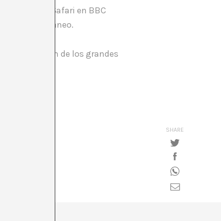
sable de Art Safari en BBC
 arte contemporáneo.
st, la posición de los grandes
SHARE
ida…