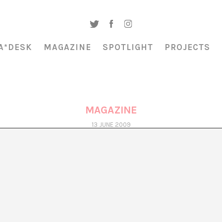
A*DESK
MAGAZINE
SPOTLIGHT
PROJECTS
MAGAZINE
13 JUNE 2009
BEN LEWIS Y EL MERCADO DEL ARTE
Martí Manen