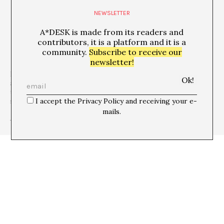
NEWSLETTER
A*DESK is made from its readers and
contributors, it is a platform and it is a
community.
Subscribe to receive our
newsletter!
Director of Index Foundation, Stockholm, exhibition curator and
art critic. Yes, after Judith Butler it is possible to be several
things at once. He thinks that questions are important and that,
I accept the Privacy Policy and receiving your e-
sometimes, to ask means to point out.
mails.
+ See all publications of this author