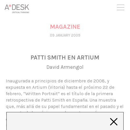
you believe in A*DESK, we need your backing to be able to
continue. You can now participate in the project by supporting
it. You can choose how much you want to contribute to the
project.
MAGAZINE
You can decide how much you want to bring to the project.
09 JANUARY 2009
PATTI SMITH EN ARTIUM
David Armengol
Inaugurada a principios de diciembre de 2008, y
expuesta en Artium (Vitoria) hasta el próximo 22 de
febrero, “Written Portrait” es el título de la primera
retrospectiva de Patti Smith en España. Una muestra
que, más allá de su papel fundamental en el pasado y el
presente de la música popular contemporánea,
descubre la faceta de Patti Smith como artista visual.
Una colección de dibujos y fotografías – da baja