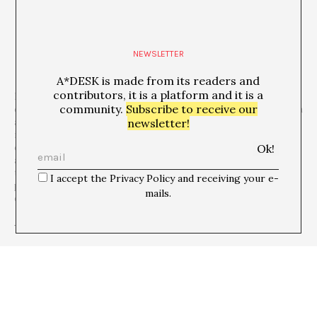
NEWSLETTER
A*DESK is made from its readers and
contributors, it is a platform and it is a
David Armengol (Barcelona, 1974) is an independent curator who
community.
Subscribe to receive our
combines his curatorial practice with other parallel activities such
as cultural management and teaching. He is particularly
newsletter!
interested in music, nature and storytelling, but from the field of
contemporary art. In other words, he does not know how to play
any instrument, is not a great adventurer and does not master
the art of storytelling. In a way, it is enough for him that his
I accept the Privacy Policy and receiving your e-
passions of sound, landscape and narrative coexist in the format
mails.
of an exhibition. That’s why he always thinks of artists.
+ See all publications of this author