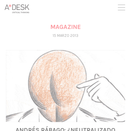
crees también en A*DESK seguimos necesitándote para poder
seguir adelante. Ahora puedes participar del proyecto y
apoyarlo.
MAGAZINE
15 MARZO 2013
ANDRÉS RÁBAGO: ¿NEUTRALIZADO