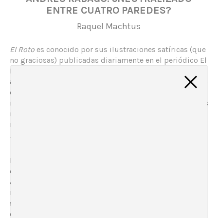
ENTRE CUATRO PAREDES?
Raquel Machtus
El Roto
es conocido por sus ilustraciones satíricas (que
no graciosas) publicadas diariamente en el periódico El
País. Quien no es tan conocido es Andrés Rábago, el
autor cobijado bajo el pseudónimo de
El Roto
. El Centro
de Arte del Hospitalet Tecla Sala le ha dedicado
recientemente una exposición que recorre sus tres fases
más distinguidas desde que comenzó su carrera a
mediados de los 60 del siglo pasado:
El Roto, OPS,
Rábago: Un viatge de mil dimonis (i un parell d’àngels)
.
El hecho de que se esté incluyendo un género popular,
como es el humor gráfico, en un espacio institucional
¿altera el posible impacto de la obra? Es decir, ¿la
museificación de la obra hace que esta pierda su
significado original? O, al contrario, ¿hace que este
espacio se convierta en uno donde la disensión tiene