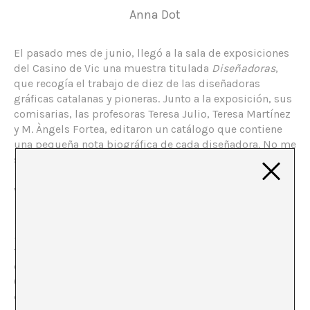
Anna Dot
El pasado mes de junio, llegó a la sala de exposiciones
del Casino de Vic una muestra titulada
Diseñadoras
,
que recogía el trabajo de diez de las diseñadoras
gráficas catalanas y pioneras. Junto a la exposición, sus
comisarias, las profesoras Teresa Julio, Teresa Martínez
y M. Àngels Fortea, editaron un catálogo que contiene
una pequeña nota biográfica de cada diseñadora. No me
sonaba ni una, pero tampoco me sorprendió; sé muy
poco del mundo del diseño. Hacía poco que había
visitado el Museo del Diseño de Barcelona y me había
llamado la atención especialmente el hecho de que la
mayoría de objetos expuestos en la muestra
Del mundo
al museo. Diseño de producto, patrimonio cultural
los
firmaban diseñadores. A todo esto hay que sumar mi
encuentro constante con la etiqueta #onsonlesdones
(#dondeestanlasmujeres) corriendo en los twits de
diversas amistades de Twitter.