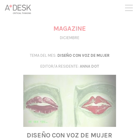
crees también en A*DESK seguimos necesitándote para poder
seguir adelante. Ahora puedes participar del proyecto y
apoyarlo.
MAGAZINE
DICIEMBRE
TEMA DEL MES:
DISEÑO CON VOZ DE MUJER
EDITOR/A RESIDENTE
:
ANNA DOT
DISEÑO CON VOZ DE MUJER