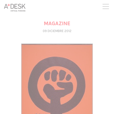
crees también en A*DESK seguimos necesitándote para poder
seguir adelante. Ahora puedes participar del proyecto y
apoyarlo.
MAGAZINE
09 DICIEMBRE 2012