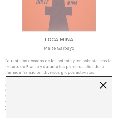
LOCA MINA
Maite Garbayo
Durante las décadas de los setenta y los ochenta, tras la
muerte de Franco y durante los primeros años de la
llamada Transición, diversos grupos activistas
produjeron una importante cantidad de materiales
gráficos. Carteles, pegatinas, chapas y folletos se
encuentran almacenados en las sedes de los grupos, o
están siendo recopilados en archivos que hoy soportan
el envite revisionista y musealizador de investigaciones
y prácticas comisariales “políticas” y “activistas”.