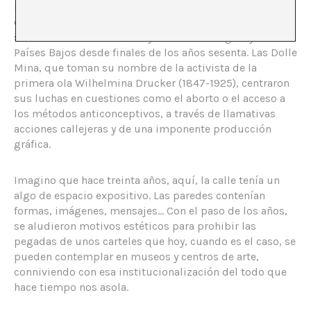
izquierda radical. El mismo icono aparece en un póster
de aquella época realizado por los grupos feministas
socialistas Dolle Mina, muy activos en Bélgica y los
Países Bajos desde finales de los años sesenta. Las Dolle
Mina, que toman su nombre de la activista de la
primera ola Wilhelmina Drucker (1847-1925), centraron
sus luchas en cuestiones como el aborto o el acceso a
los métodos anticonceptivos, a través de llamativas
acciones callejeras y de una imponente producción
gráfica.
Imagino que hace treinta años, aquí, la calle tenía un
algo de espacio expositivo. Las paredes contenían
formas, imágenes, mensajes… Con el paso de los años,
se aludieron motivos estéticos para prohibir las
pegadas de unos carteles que hoy, cuando es el caso, se
pueden contemplar en museos y centros de arte,
conniviendo con esa institucionalización del todo que
hace tiempo nos asola.