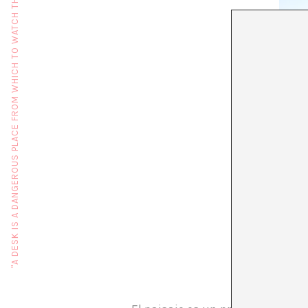
"A DESK IS A DANGEROUS PLACE FROM WHICH TO WATCH THE WORLD" (JOHN LE CARRÉ)