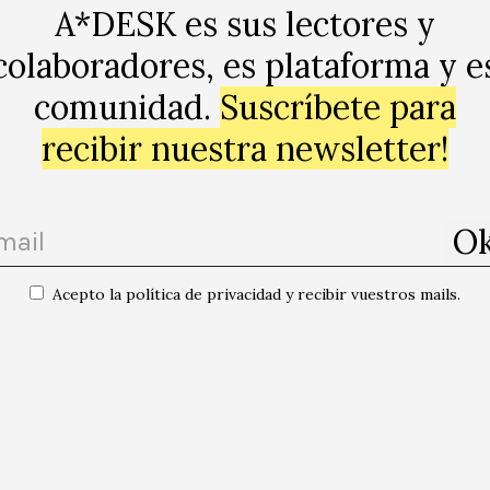
del paisaje fueron adquiridos a través de caminatas y r
A*DESK es sus lectores y
 para concebirlo pasó por un juicio meramente naturalis
colaboradores, es plataforma y e
la forma en que lo contemplamos. Observar formas, colo
comunidad.
Suscríbete para
s indelebles. Esto explica que los eventos presentes y 
fisiológico de observar al paisaje para pasar a una per
recibir nuestra newsletter!
erpretando la cosmogonía del paisaje y su expresión en
iva epistemológica”.
ca en un proceso de transformación de identidades que 
ucción de conocimiento y experiencia.
Acepto la política de privacidad y recibir vuestros mails.
 Lagos Preller (Puerto Montt, 1978) es curador, autor e investigador. Es 
el arte contemporáneo por la UB, Master of Arts en Estudios Latinoame