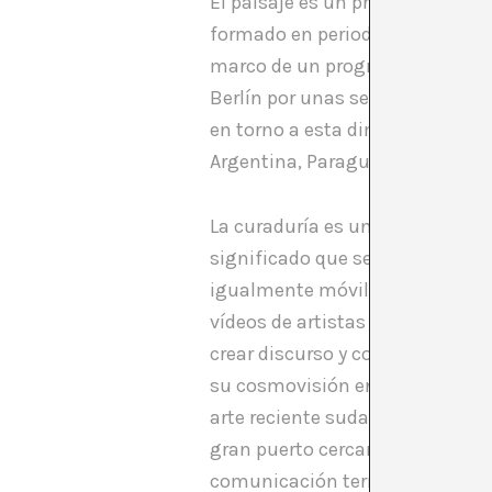
El paisaje es un proceso. Y en 
formado en periodismo, traducció
marco de un programa de residen
Berlín por unas semanas con un 
en torno a esta dimensión del e
Argentina, Paraguay, Perú y Bras
La curaduría es un trabajo que 
significado que se van dando en
igualmente móviles. Consultan
vídeos de artistas alemanes y s
crear discurso y como marco de 
su cosmovisión en la cultura co
arte reciente sudamericano y en
gran puerto cercano a las fronter
comunicación terrestre, de prod