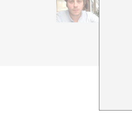
Interdis
Intertex
Stine Ma
borrador
Humanos 
área de 
inmateri
Vive y t
+ Ver to