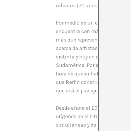
urbanos (70 años a la fecha).
Por medio de un dispositivo de 
encuentra con más preguntas que
más que representar el paisaje o
acerca de artistas alemanes que
distinta y hoy en día tiene una 
Sudamérica. Por ejemplo, compa
hora de querer hablar de la ciu
que Berlín construyó a fines de l
que acá el paisaje rural resulta
Desde ahora al 2015, Andaur pre
orígenes en el situacionismo: el
simultáneas y de difusos límites.