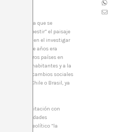
al alemana en la que se
 idea de “embestir” el paisaje
 a Berlín está en el investigar
 que hace veinte años era
e tienen nuestros países en
millones de habitantes y a la
co y no de los cambios sociales
aquí como en Chile o Brasil, ya
nto en una meditación con
o móvil de realidades
e desde el paleolítico “la