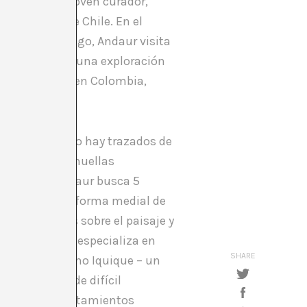
Andaur es un joven curador,
olfo Ibáñez de Chile. En el
nstitut Santiago, Andaur visita
 y consiste en una exploración
o exposiciones en Colombia,
n de obras, pero hay trazados de
esierto y sus huellas
Alemania, Andaur busca 5
“el vídeo como forma medial de
erpretaciones sobre el paisaje y
hile, quien se especializa en
SHARE
periféricos como Iquique – un
r de su país, de difícil
reciente de asentamientos