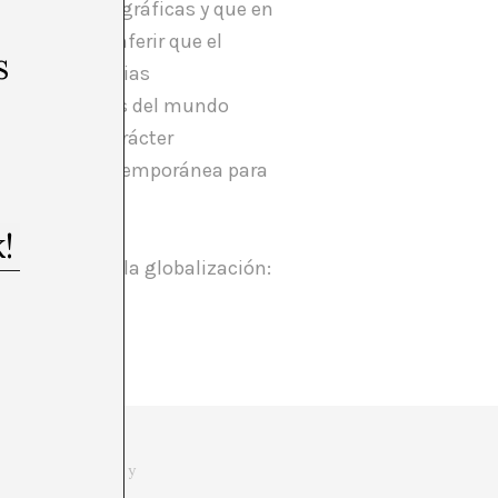
eferencias geográficas y que en
ta. Podemos inferir que el
s
res y referencias
las experiencias del mundo
spectiva de carácter
 la cultura contemporánea para
es propio de la globalización:
doctor en historia y
ricanos