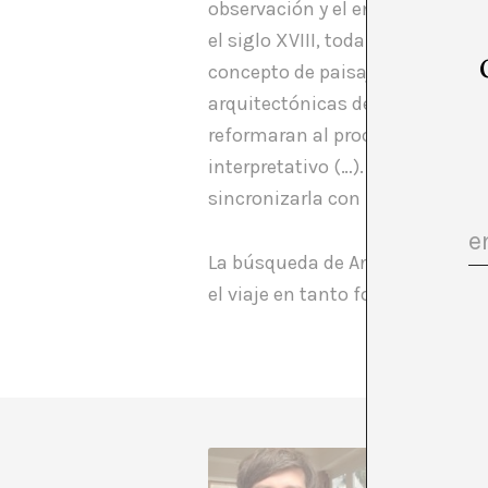
observación y el entendimiento 
el siglo XVIII, toda la búsqueda
concepto de paisaje se basa en 
arquitectónicas deja sensacione
reformaran al proceso mecánico-
interpretativo (…). Estamos int
sincronizarla con una perspect
La búsqueda de Andaur se enmar
el viaje en tanto forma de prod
Teobaldo
teoría d