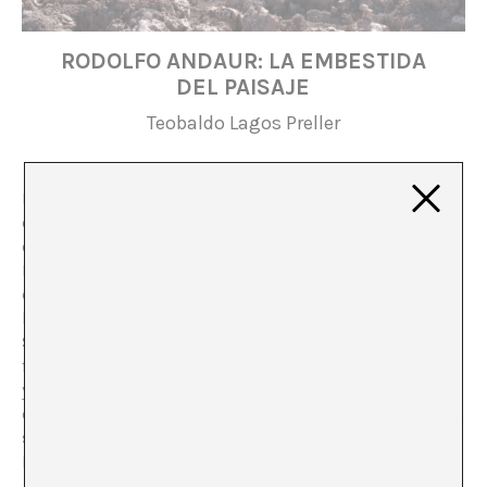
RODOLFO ANDAUR: LA EMBESTIDA
DEL PAISAJE
Teobaldo Lagos Preller
El paisaje es un proceso. Y en continuo cambio. Y con
continuas proyecciones. Rodolfo Andaur es un joven
curador, formado en periodismo, traducción, con un
M.A. en historia del arte en la Universidad Adolfo Ibáñez
de Chile. En el marco de un programa de residencias de
la Neue Berliner Kunstverein NBK y el Goethe-Institut
Santiago, Andaur visita Berlín por unas semanas con un
fin que es proceso: se titula “La embestida del paisaje”
y consiste en una exploración en torno a esta dimensión
del espacio vivido a través del vídeo. Los resultados han
sido exposiciones en Colombia, Argentina, Paraguay,
Perú y Brasil.