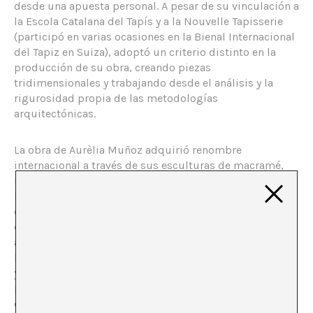
desde una apuesta personal. A pesar de su vinculación a
la Escola Catalana del Tapís y a la Nouvelle Tapisserie
(participó en varias ocasiones en la Bienal Internacional
del Tapiz en Suiza), adoptó un criterio distinto en la
producción de su obra, creando piezas
tridimensionales y trabajando desde el análisis y la
rigurosidad propia de las metodologías
arquitectónicas.
La obra de Aurèlia Muñoz adquirió renombre
internacional a través de sus esculturas de macramé,
realizadas entre finales de los sesenta y principios de
los ochenta, en el surgimiento de un enfoque más
escultórico del arte textil. Estas obras la situaron en
diálogo directo con sus contemporáneas europeas y
americanas (Magdalena Abakanowicz, Sheila Hicks,
Lenore Tawney). A partir de materiales como el sisal o el
yute, tejía sin necesidad de un telar figuras creadas
para una posición tridimensional que se despliegan,
cuelgan y modifican el espacio. En ocasiones esconden