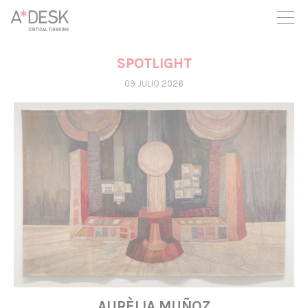
crees también en A*DESK seguimos necesitándote para poder
seguir adelante. Ahora puedes participar del proyecto y
apoyarlo.
SPOTLIGHT
09 JULIO 2026
AURÈLIA MUÑOZ