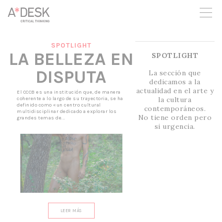
crees también en A*DESK seguimos necesitándote para poder
seguir adelante. Ahora puedes participar del proyecto y
apoyarlo.
SPOTLIGHT
LA BELLEZA EN
SPOTLIGHT
DISPUTA
La sección que
dedicamos a la
actualidad en el arte y
El CCCB es una institución que, de manera
la cultura
coherente a lo largo de su trayectoria, se ha
definido como «un centro cultural
contemporáneos.
multidisciplinar dedicado a explorar los
No tiene orden pero
grandes temas de...
si urgencia.
LEER MÁS