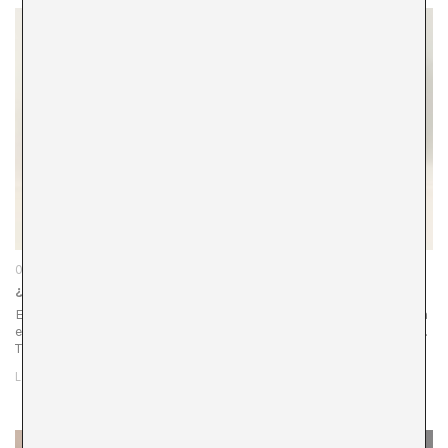
06/07/23
¿Dónde está el terreno común?
El momento es colectivo, colaborativo y se mueve La última
edición de la Bienal Nórdica MOMENTUM 12 ha sido especial.
Together as to gather es una invitación a reunirse, a…
LEER MÁS