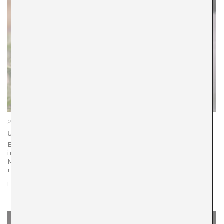
29/06/23
Un gesto permanente: la mirada de Jumana Manna
En el último año hemos visto diversos proyectos artísticos
interesados en abordar la complejidad del territorio del
Mediterráneo. Entre ellos, El Mediterráneo: un mar
redondo comisariado por Marina Fokidis, la exposición…
LEER MÁS