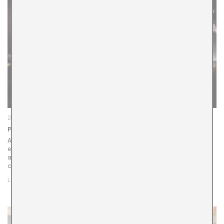
22/06/23
Primavera Sound 2023: crónica de un beso
Alguna vez hemos confiado en la masa como motor de
emancipación, como espacio donde resolver finalmente
aquel dilema adorniano entre la alta cultura burguesa y la
cultura popular. Se ha…
LEER MÁS