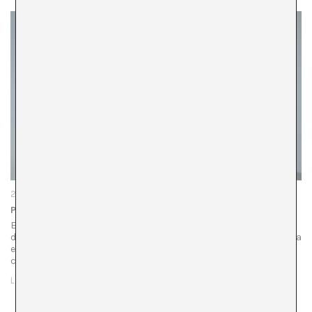
20/07/23
Permanent red y la lucha de las imágenes
En un rincón discreto de la exposición Permanent Red,
dedicada a la trayectoria crítica de John Berger, presentada
en La Virreina Centre de la Imatge, se encuentra la
comparación entre …
LEER MÁS