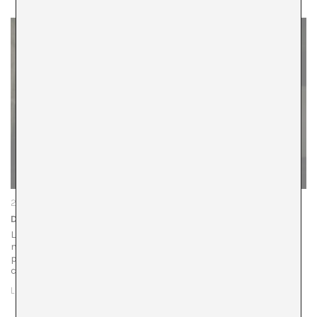
27/07/23
Dos colectivas para el verano en La Capella
La Capella abrió julio con dos exposiciones colectivas en el
marco del proyecto de Barcelona Producción: Ángel
peligrosamente búho (Duelos, espectros y materialidad),
comisariada por Núria Gómez Gabriel; y Quan…
LEER MÁS