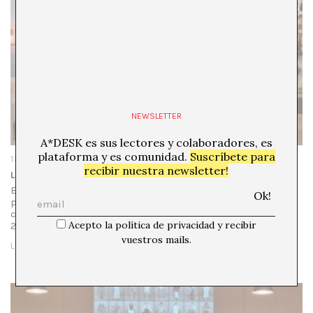
NEWSLETTER
A*DESK es sus lectores y colaboradores, es
plataforma y es comunidad.
Suscríbete para
15/06/23
recibir nuestra newsletter!
La destrucción creativa explicada por Enric Maurí
En uno de sus últimos libros, titulado 15M. El tiempo de las
plazas, Julia Ramírez-Blanco describe la estética precaria
como propia del activismo transnacional de los años 90 y
Acepto la política de privacidad y recibir
2000,…
vuestros mails.
LEER MÁS