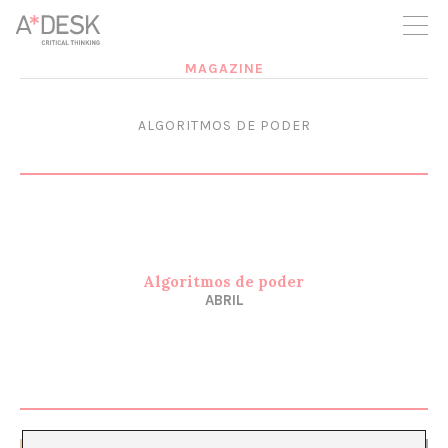
crees también en A*DESK seguimos necesitándote para poder
seguir adelante. Ahora puedes participar del proyecto y
apoyarlo.
MAGAZINE
ALGORITMOS DE PODER
Algoritmos de poder
ABRIL