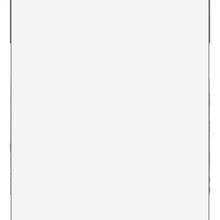
Automación y el acto de invención musical
Peter Kirn
De la polarización digital al antagonismo post-
digital ¿De qué iba la 6ª edición de la Bienal de