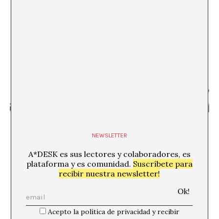
Atenas?
Kostis Stafylakis
NEWSLETTER
Metafísica Futura
A*DESK es sus lectores y colaboradores, es
Armen Avanessian
plataforma y es comunidad.
Suscríbete para
recibir nuestra newsletter!
Acepto la política de privacidad y recibir