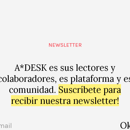
y la estetización de la justicia
Tecnología, biofabricación y arte
diseños de Buj Studio
ROBERTO MAJANO
NEWSLETTER
A*DESK es sus lectores y
colaboradores, es plataforma y e
comunidad.
Suscríbete para
recibir nuestra newsletter!