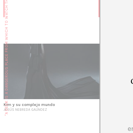
"A DESK IS A DANGEROUS PLACE FROM WHICH TO WATCH THE WORLD" (JOHN LE CARRÉ)
La alta costura 
social
SORCHA BRENNAN
Kim y su complejo mundo
JESÚS NEBREDA GALÍNDEZ