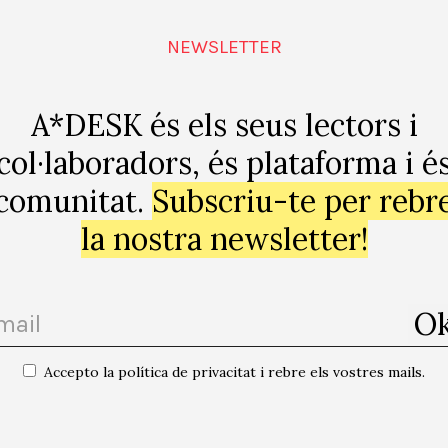
NEWSLETTER
A*DESK és els seus lectors i
cat
DAFO projectes, coneixes aques
col·laboradors, és plataforma i é
comunitat.
Subscriu-te per rebr
la nostra newsletter!
Accepto la política de privacitat i rebre els vostres mails.