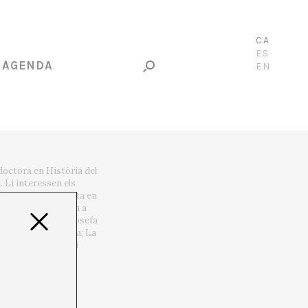
CA
ES
AGENDA
EN
doctora en Història del
. Li interessen els
ó florer. Especialista en
ones visionàries com a
vitat irregular: Josefa
És Baluard de Palma; La
 Brossa. Escriure i
V¬W].