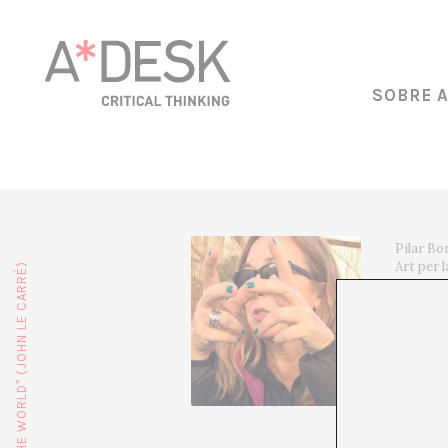
SOBRE 
Pilar Bo
Art per 
espais de
la vida 
experièn
Tolrà i 
mèdium i
editar p
www.jose
@vision
@josefat
@pilarbo