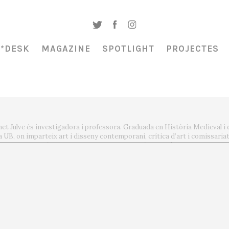
A*DESK
MAGAZINE
SPOTLIGHT
PROJECTES
net Julve és investigadora i professora. Graduada en Història Medieval i 
la UB, on imparteix art i disseny contemporani, crítica d’art i comissariat
sbordats i polítics de l’art, no li motiven la crítica heràldica ni l’exposici
i obra de la mèdium i artista catalana Josefa Tolrà, segueix el rastre de d
cia de nova humanitat. Recentment ha presentat exposicions sobre creati
Julia Aguilar, Les Bernardes de Salt; ALMA. Mèdiums i Visionàries, Museu 
 el poeta. Una conversa astral entre Josefa Tolrà i Joan Brossa, Fundació
acifica la seva ànima. Gestiona el grup de recerca Visionary Women Art [
fatolra.org
arywomenart
olra
netjulve