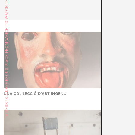
"A DESK IS A DANGEROUS PLACE FROM WHICH TO WATCH THE WORLD" (JOHN LE CARRÉ)
@artsc
UNA COL·LECCIÓ D’ART INGENU
Un futur sense 
Biennal de Berl