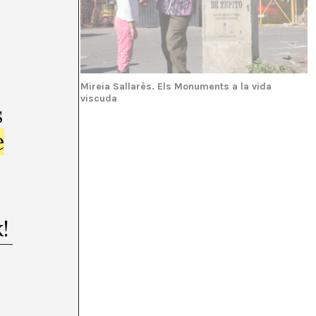
t espai?
Mireia Sallarès. Els Monuments a la vida
viscuda
s
e