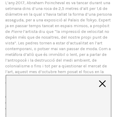
L’any 2017, Abraham Poincheval es va tancar durant una
setmana dins d’una roca de 2,5 metres d’alt per 1,6 de
diàmetre en la qual s’havia tallat la forma d’una persona
asseguda, per a una exposició al Palais de Tokyo. Expert
ja en passar temps tancat en espais minsos, a propòsit
de
Pierre
l’artista diu que “la impressió de velocitat no
depèn més que de nosaltres, del nostre propi punt de
vista”. Les pedres tornen a estar d’actualitat en l’art
contemporani, o potser mai van passar de moda. Com a
metàfora d’allò que és immòbil o lent, per a parlar de
l’antropocè i la destrucció del medi ambient, de
colonialisme o fins i tot per a qüestionar el mercat de
l’art, aquest mes d’octubre hem posat el focus en la
matèria pètria i l’hem tractat des de diferents punts de
vista.
Cap dels autors que han contribuït a aquest número
està d’acord amb la dita “menys dóna una pedra”,
especialment la Nerea Arrojería en el seu text sobre el
robatori d’una de les petites roques que formava una