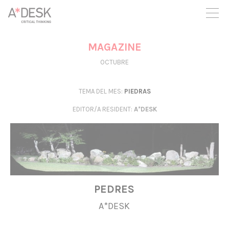
seguim necessitant-te per a poder seguir endavant. Ara pots
participar del projecte i recolzar-lo.
MAGAZINE
OCTUBRE
TEMA DEL MES:
PIEDRAS
EDITOR/A RESIDENT
:
A*DESK
PEDRES
A*DESK