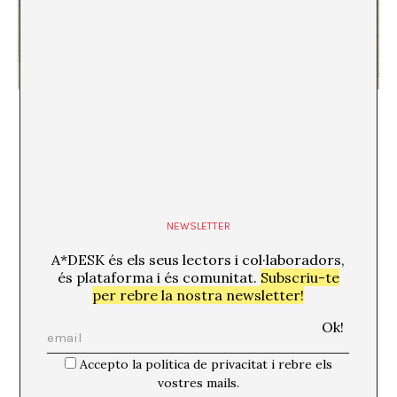
La lluita per la territorialitat: la Piedra Kueka
Carlota Surós
NEWSLETTER
A*DESK és els seus lectors i col·laboradors,
és plataforma i és comunitat.
Subscriu-te
per rebre la nostra newsletter!
Accepto la política de privacitat i rebre els
Geologia en moviment. Navegant entre pedres i
vostres mails.
pedruscos de l’àudio-visual contemporani