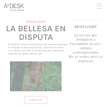
seguim necessitant-te per a poder seguir endavant. Ara pots
participar del projecte i recolzar-lo.
SPOTLIGHT
LA BELLESA EN
SPOTLIGHT
DISPUTA
La secció que
dediquem a
l’actualitat en art i
El CCCB és una institució que, de manera coherent
cultura
al llarg de la seva trajectòria, s’ha definit com a
«un centre cultural multidisciplinari dedicat a
contemporanis.
explorar els grans temes de...
No té ordre però sí
urgència.
LLEGIR MÉS