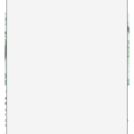
31 d'octubre de 2023
A*LIVE II 2023: “Cortical” | Sevi Iko Domochevsky + Daniel
Benza · La (2) de Apolo
Segona part de la 10a edició d’A*LIVE, programa públic amb
forma d’esdeveniment multicapa i transversal. A*DESK
presenta l’espectacle audiovisual especulatiu Cortical amb
Sevi Iko Domochevsky + Daniel Benza el 7/11…
LLEGIR MÉS