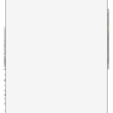
9 de novembre de 2023
Palestina: Carta oberta a les institucions culturals espanyoles
“Malgrat les característiques úniques de cada lluita
social/política/ambiental, totes elles pretenen
desmantellar estructures que perpetuen la injustícia. La
lluita palestina per la llibertat reflecteix la lluita mundial
contra el colonialisme…
LLEGIR MÉS