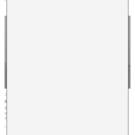
26 d'octubre de 2023
Esperant el miracle
El Sol treu raigs per tot arreu. Duu unes anelles
concèntriques que giren i giren i s’apropen cada vegada
més. Sembla un miratge. De sobte el Sol esdevé blanc i…
LLEGIR MÉS