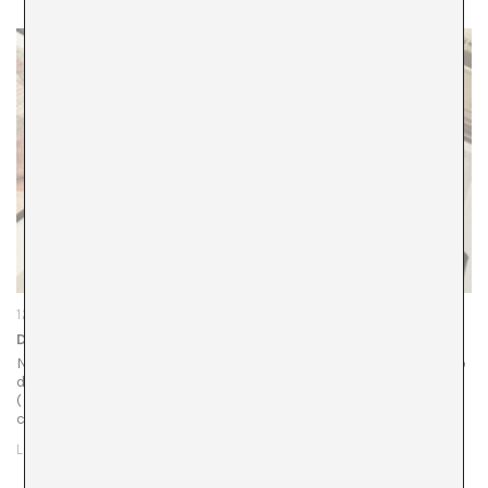
12 d'octubre de 2023
Dones visionàries i creativitat: el dret a la pròpia ànima.
Nunca ha sido tan importante como ahora el conocimiento
del porvenir, precisamente porque no se ve claro.
(“Sonámbulas”, 1884)[1]. Potser perquè el sentiment
contemporani està polaritzat entre les prediccions…
LLEGIR MÉS