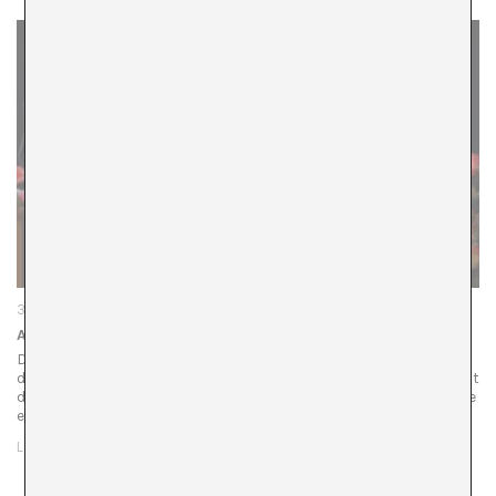
3 d'octubre de 2023
A*LIVE 2023: Supresió
Desena edició d’A*LIVE, el programa públic amb forma
d’esdeveniment multicapa, transversal i de format expandit
d’A*DESK, a l’Auditori Lab de La Virreina. Centre de la Imatge
el dia 9/10/2023 a…
LLEGIR MÉS