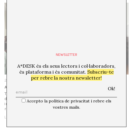
NEWSLETTER
A*DESK és els seus lectors i col·laboradors,
és plataforma i és comunitat.
Subscriu-te
per rebre la nostra newsletter!
28 de setembre de 2023
Art Athina 2023
Tot i que la majoria d’éssers «conscients» estan al corrent
dels reptes recents que ha enfrontat Grècia, com els
Accepto la política de privacitat i rebre els
incendis i les inundacions d’aquest estiu, la crisi de
vostres mails.
refugiats que…
LLEGIR MÉS