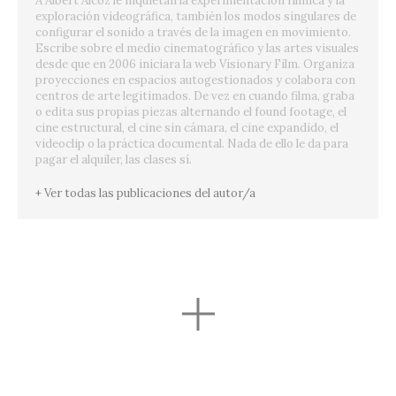
A Albert Alcoz le inquietan la experimentación fílmica y la
exploración videográfica, también los modos singulares de
configurar el sonido a través de la imagen en movimiento.
Escribe sobre el medio cinematográfico y las artes visuales
desde que en 2006 iniciara la web Visionary Film. Organiza
proyecciones en espacios autogestionados y colabora con
centros de arte legitimados. De vez en cuando filma, graba
o edita sus propias piezas alternando el found footage, el
cine estructural, el cine sin cámara, el cine expandido, el
videoclip o la práctica documental. Nada de ello le da para
pagar el alquiler, las clases sí.
+ Ver todas las publicaciones del autor/a