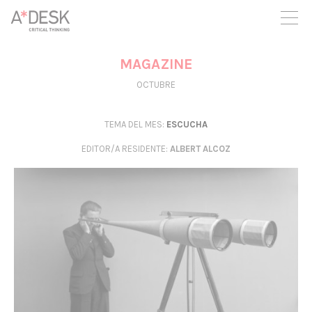
crees también en A*DESK seguimos necesitándote para poder
seguir adelante. Ahora puedes participar del proyecto y
apoyarlo.
MAGAZINE
OCTUBRE
TEMA DEL MES:
ESCUCHA
EDITOR/A RESIDENTE
:
ALBERT ALCOZ