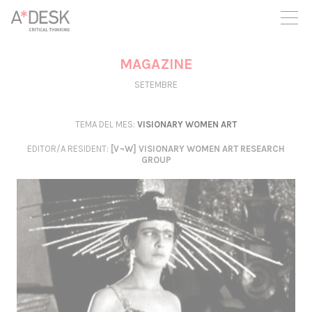
seguim necessitant-te per a poder seguir endavant. Ara pots
participar del projecte i recolzar-lo.
MAGAZINE
SETEMBRE
TEMA DEL MES:
VISIONARY WOMEN ART
EDITOR/A RESIDENT
:
[V¬W] VISIONARY WOMEN ART RESEARCH
GROUP