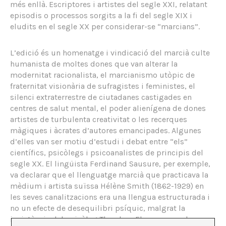
més enllà. Escriptores i artistes del segle XXI, relatant
episodis o processos sorgits a la fi del segle XIX i
eludits en el segle XX per considerar-se “marcians”.
L’edició és un homenatge i vindicació del marcià culte
humanista de moltes dones que van alterar la
modernitat racionalista, el marcianismo utòpic de
fraternitat visionària de sufragistes i feministes, el
silenci extraterrestre de ciutadanes castigades en
centres de salut mental, el poder alienígena de dones
artistes de turbulenta creativitat o les recerques
màgiques i àcrates d’autores emancipades. Algunes
d’elles van ser motiu d’estudi i debat entre “els”
científics, psicòlegs i psicoanalistes de principis del
segle XX. El lingüista Ferdinand Sausure, per exemple,
va declarar que el llenguatge marcià que practicava la
mèdium i artista suïssa Hélène Smith (1862-1929) en
les seves canalitzacions era una llengua estructurada i
no un efecte de desequilibri psíquic, malgrat la
insistència del psicòleg Theodore Flournoy que la va