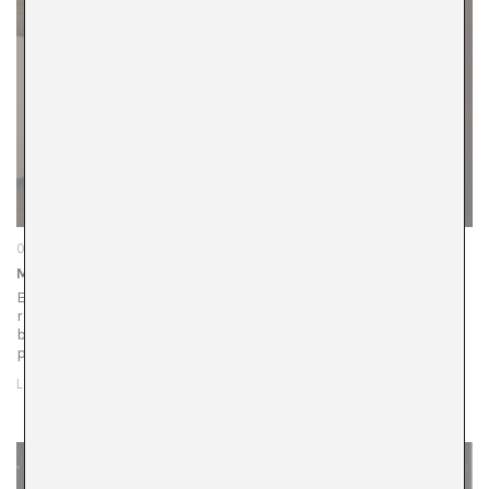
03/11/22
Mapamundistas
En Pamplona todo tiene un aire nórdico: contenedores de
residuos que se abren con tarjetas, gente trajeada en
bicicleta, edificios inteligentes en frente de otros de
protección oficial. Navarra es…
LEER MÁS