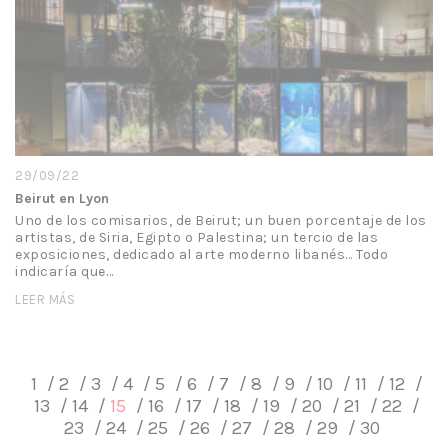
29/09/22
Beirut en Lyon
Uno de los comisarios, de Beirut; un buen porcentaje de los
artistas, de Siria, Egipto o Palestina; un tercio de las
exposiciones, dedicado al arte moderno libanés… Todo
indicaría que…
LEER MÁS
1
2
3
4
5
6
7
8
9
10
11
12
13
14
15
16
17
18
19
20
21
22
23
24
25
26
27
28
29
30