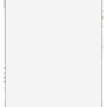
17/11/22
«Revelando» historias. Giuliana Racco en La Capella
Hay algo en el nuevo proyecto de la artista Giuliana Racco
que recuerda al memorable libro de Laura Esquivel Como
agua para chocolate. Y es que en su inolvidable receta…
LEER MÁS