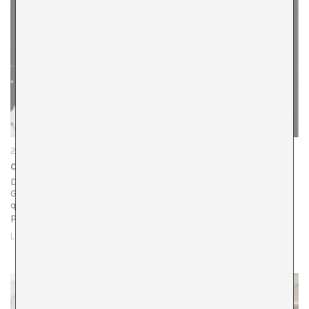
27/10/22
Cada día será miércoles
Douglas Coupland, autor de Generación X (1991) y
Generación A (2009), es mejor conocido como el hombre
que ve el futuro. Hace un par de años proclamó ante un
público:…
LEER MÁS