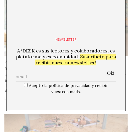
NEWSLETTER
A*DESK es sus lectores y colaboradores, es
plataforma y es comunidad.
Suscríbete para
recibir nuestra newsletter!
20/10/22
Bergen Assembly 2022
Hay muestras dirigidas por artistas que se oponen a ubicar
a exposiciones en contextos y plataformas discursivas,
históricas o teóricas como manera de ilustrarlos. Una es
Acepto la política de privacidad y recibir
Bergen Assembly 2022, dirigida…
vuestros mails.
LEER MÁS