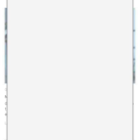
08/12/22
Neocostumbrismo
Galicia se entiende como un espacio animista, un recóndito
territorio en el noroeste de la península donde el alma se
esconde en la naturaleza y se podría pensar en ella…
LEER MÁS