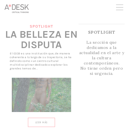
crees también en A*DESK seguimos necesitándote para poder
seguir adelante. Ahora puedes participar del proyecto y
apoyarlo.
SPOTLIGHT
LA BELLEZA EN
SPOTLIGHT
DISPUTA
La sección que
dedicamos a la
actualidad en el arte y
El CCCB es una institución que, de manera
la cultura
coherente a lo largo de su trayectoria, se ha
definido como «un centro cultural
contemporáneos.
multidisciplinar dedicado a explorar los
No tiene orden pero
grandes temas de...
si urgencia.
LEER MÁS