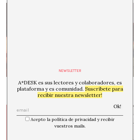
NEWSLETTER
A*DESK es sus lectores y colaboradores, es
Todos los futuros del mundo, o la dificultad de
vislumbrar cualquier cosa
plataforma y es comunidad.
Suscríbete para
Juan Canela
recibir nuestra newsletter!
Acepto la política de privacidad y recibir
vuestros mails.