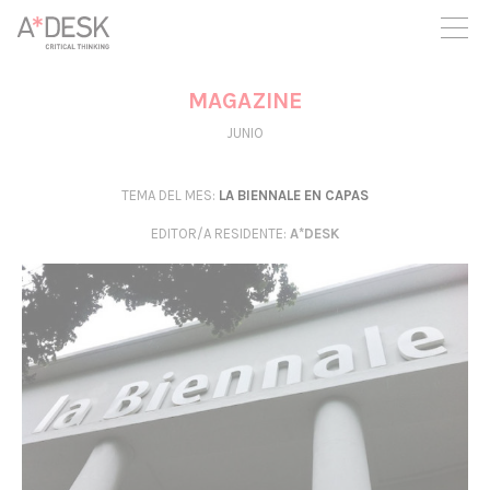
crees también en A*DESK seguimos necesitándote para poder
seguir adelante. Ahora puedes participar del proyecto y
apoyarlo.
MAGAZINE
JUNIO
TEMA DEL MES:
LA BIENNALE EN CAPAS
EDITOR/A RESIDENTE
:
A*DESK